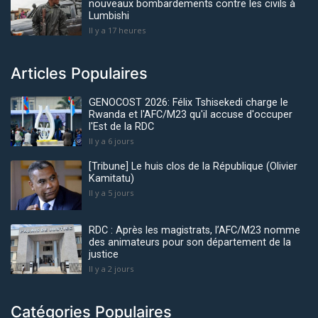
nouveaux bombardements contre les civils à
Lumbishi
Il y a 17 heures
Articles Populaires
GENOCOST 2026: Félix Tshisekedi charge le
Rwanda et l'AFC/M23 qu'il accuse d'occuper
l'Est de la RDC
Il y a 6 jours
[Tribune] Le huis clos de la République (Olivier
Kamitatu)
Il y a 5 jours
RDC : Après les magistrats, l’AFC/M23 nomme
des animateurs pour son département de la
justice
Il y a 2 jours
Catégories Populaires