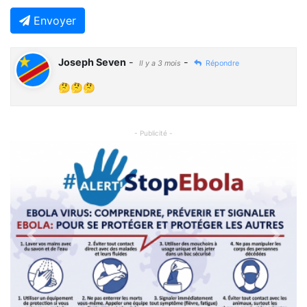
Envoyer
Joseph Seven
-
-
Il y a 3 mois
Répondre
🤔🤔🤔
- Publicité -
Previous
Next