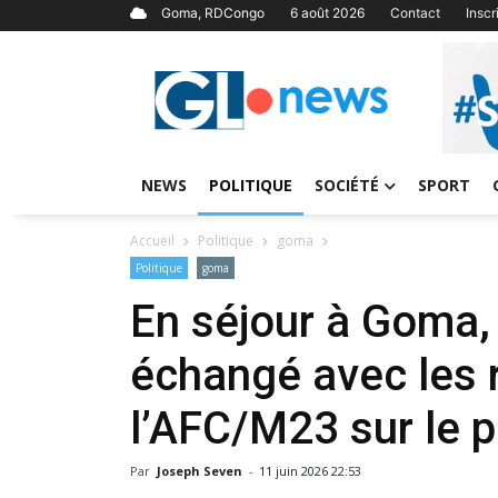
Goma, RDCongo
6 août 2026
Contact
Insc
NEWS
POLITIQUE
SOCIÉTÉ
SPORT
Accueil
Politique
goma
Politique
goma
En séjour à Goma
échangé avec les 
l’AFC/M23 sur le 
Par
Joseph Seven
-
11 juin 2026 22:53