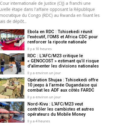
Cour internationale de Justice (CIJ) a franchi une
uvelle étape dans l'affaire opposant la République
mocratique du Congo (RDC) au Rwanda en fixant les
ais de dépôt...
Ebola en RDC : Tshisekedi réunit
l'exécutif, l’OMS et Africa CDC pour
renforcer la riposte nationale
Il y a 10 heures
RDC : L’AFC/M23 critique le
« GENOCOST » estimant qu’il risque
d'alimenter les divisions nationales
Il y a environ un jour
Opération Shujaa : Tshisekedi offre
10 jeeps à l’armée Ougandaise qui
combat les ADF aux côtés FARDC
Il y a environ un jour
Nord-Kivu : L'AFC/M23 veut
contrôler les cambistes et autres
opérateurs du Mobile Money
Il y a 4 heures