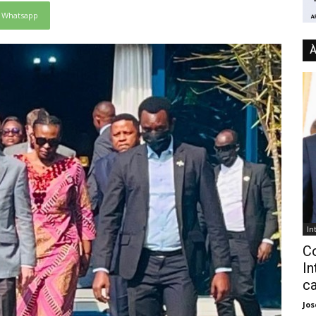
Whatsapp
À
In
C
In
ca
Jo