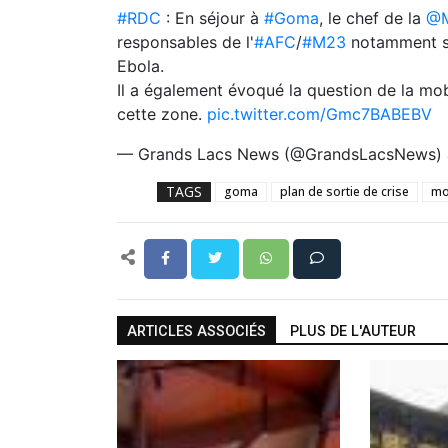
#RDC
: En séjour à
#Goma
, le chef de la
@
responsables de l'
#AFC
/
#M23
notamment su
Ebola.
Il a également évoqué la question de la mo
cette zone.
pic.twitter.com/Gmc7BABEBV
— Grands Lacs News (@GrandsLacsNews)
TAGS
goma
plan de sortie de crise
mo
ARTICLES ASSOCIÉS
PLUS DE L'AUTEUR