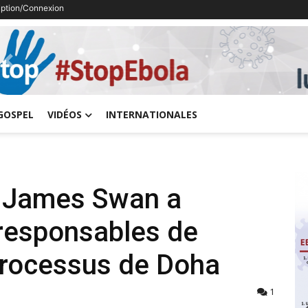
ription/Connexion
Previous
GOSPEL
VIDÉOS
INTERNATIONALES
, James Swan a
responsables de
processus de Doha
1