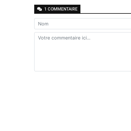
1
COMMENTAIRE
Envoyer
Joseph Seven
-
-
Il y a 2 mois
Répondr
🤔🤔🤔