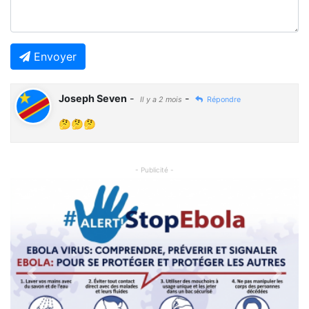
Envoyer
Joseph Seven
-
-
Il y a 2 mois
Répondre
🤔🤔🤔
- Publicité -
Previous
Next