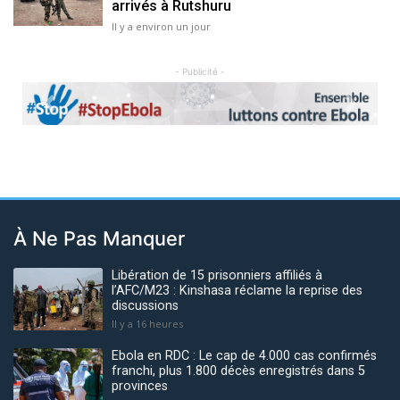
arrivés à Rutshuru
Il y a environ un jour
- Publicité -
Previous
Next
À Ne Pas Manquer
Libération de 15 prisonniers affiliés à
l’AFC/M23 : Kinshasa réclame la reprise des
discussions
Il y a 16 heures
Ebola en RDC : Le cap de 4.000 cas confirmés
franchi, plus 1.800 décès enregistrés dans 5
provinces