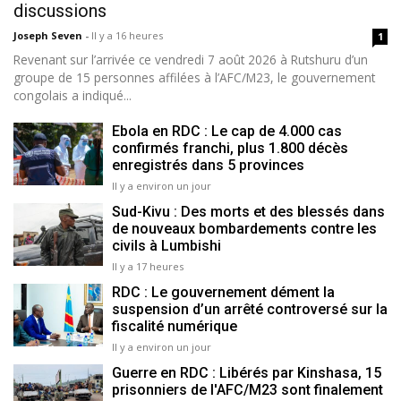
discussions
Joseph Seven
-
Il y a 16 heures
1
Revenant sur l’arrivée ce vendredi 7 août 2026 à Rutshuru d’un
groupe de 15 personnes affilées à l’AFC/M23, le gouvernement
congolais a indiqué...
Ebola en RDC : Le cap de 4.000 cas
confirmés franchi, plus 1.800 décès
enregistrés dans 5 provinces
Il y a environ un jour
Sud-Kivu : Des morts et des blessés dans
de nouveaux bombardements contre les
civils à Lumbishi
Il y a 17 heures
RDC : Le gouvernement dément la
suspension d’un arrêté controversé sur la
fiscalité numérique
Il y a environ un jour
Guerre en RDC : Libérés par Kinshasa, 15
prisonniers de l'AFC/M23 sont finalement