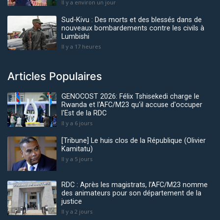
Il y a environ un jour
Sud-Kivu : Des morts et des blessés dans de
nouveaux bombardements contre les civils à
Lumbishi
Il y a 17 heures
Articles Populaires
GENOCOST 2026: Félix Tshisekedi charge le
Rwanda et l'AFC/M23 qu'il accuse d'occuper
l'Est de la RDC
Il y a 6 jours
[Tribune] Le huis clos de la République (Olivier
Kamitatu)
Il y a 5 jours
RDC : Après les magistrats, l’AFC/M23 nomme
des animateurs pour son département de la
justice
Il y a 2 jours