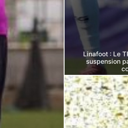
Linafoot : Le
suspension p
c