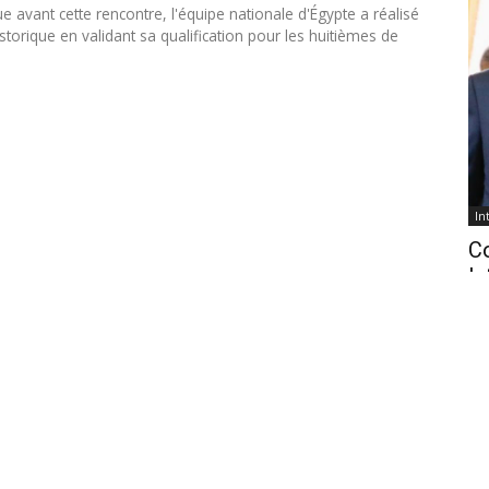
e avant cette rencontre, l'équipe nationale d'Égypte a réalisé
istorique en validant sa qualification pour les huitièmes de
.
In
C
In
ca
Jo
La 
no
dé
dél