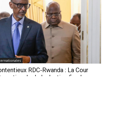
ternationales
ontentieux RDC-Rwanda : La Cour
ternationale de la Justice fixe le
lendrier de la procédure
seph Seven
-
Il y a 21 heures
1
Cour internationale de Justice (CIJ) a franchi une
uvelle étape dans l'affaire opposant la République
mocratique du Congo (RDC) au Rwanda en fixant les
ais de dépôt...
RDC : L’AFC/M23 critique le
« GENOCOST » estimant qu’il risque