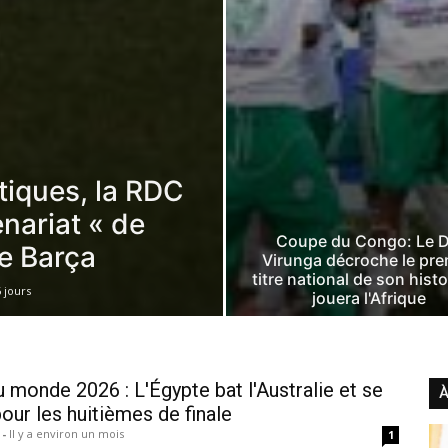
itiques, la RDC
nariat « de
Coupe du Congo: Le 
le Barça
Virunga décroche le pre
titre national de son histo
6 jours
jouera l'Afrique
 monde 2026 : L'Égypte bat l'Australie et se
À
pour les huitièmes de finale
n
-
Il y a environ un mois
1