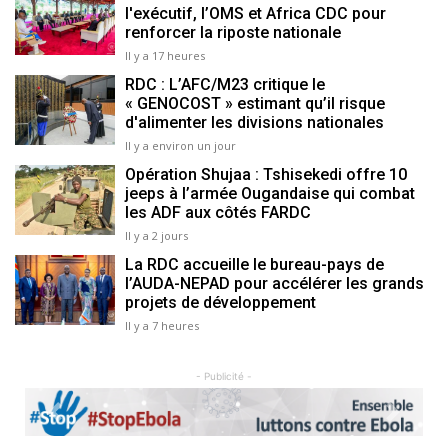
l'exécutif, l’OMS et Africa CDC pour
renforcer la riposte nationale
Il y a 17 heures
RDC : L’AFC/M23 critique le
« GENOCOST » estimant qu’il risque
d'alimenter les divisions nationales
Il y a environ un jour
Opération Shujaa : Tshisekedi offre 10
jeeps à l’armée Ougandaise qui combat
les ADF aux côtés FARDC
Il y a 2 jours
La RDC accueille le bureau-pays de
l’AUDA-NEPAD pour accélérer les grands
projets de développement
Il y a 7 heures
- Publicité -
Previous
Next