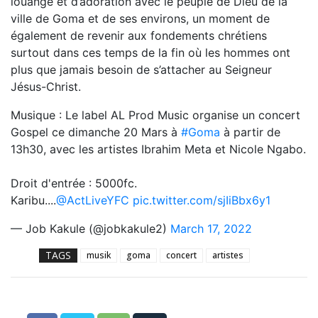
louange et d’adoration avec le peuple de Dieu de la
ville de Goma et de ses environs, un moment de
également de revenir aux fondements chrétiens
surtout dans ces temps de la fin où les hommes ont
plus que jamais besoin de s’attacher au Seigneur
Jésus-Christ.
Musique : Le label AL Prod Music organise un concert
Gospel ce dimanche 20 Mars à
#Goma
à partir de
13h30, avec les artistes Ibrahim Meta et Nicole Ngabo.
Droit d'entrée : 5000fc.
Karibu....
@ActLiveYFC
pic.twitter.com/sjIiBbx6y1
— Job Kakule (@jobkakule2)
March 17, 2022
TAGS
musik
goma
concert
artistes