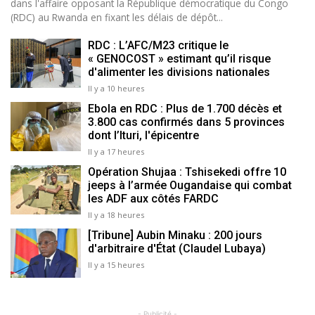
dans l'affaire opposant la République démocratique du Congo
(RDC) au Rwanda en fixant les délais de dépôt...
RDC : L’AFC/M23 critique le
« GENOCOST » estimant qu’il risque
d'alimenter les divisions nationales
Il y a 10 heures
Ebola en RDC : Plus de 1.700 décès et
3.800 cas confirmés dans 5 provinces
dont l’Ituri, l'épicentre
Il y a 17 heures
Opération Shujaa : Tshisekedi offre 10
jeeps à l’armée Ougandaise qui combat
les ADF aux côtés FARDC
Il y a 18 heures
[Tribune] Aubin Minaku : 200 jours
d'arbitraire d'État (Claudel Lubaya)
Il y a 15 heures
- Publicité -