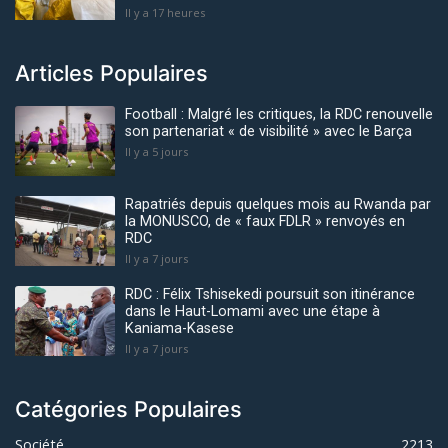
Il y a 17 heures
Articles Populaires
Football : Malgré les critiques, la RDC renouvelle
son partenariat « de visibilité » avec le Barça
Il y a 5 jours
Rapatriés depuis quelques mois au Rwanda par
la MONUSCO, de « faux FDLR » renvoyés en
RDC
Il y a 7 jours
RDC : Félix Tshisekedi poursuit son itinérance
dans le Haut-Lomami avec une étape à
Kaniama-Kasese
Il y a 7 jours
Catégories Populaires
Société
2213