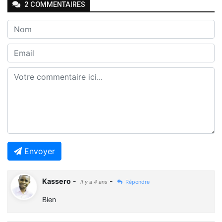
2
COMMENTAIRE
S
Envoyer
Kassero
-
-
Il y a 4 ans
Répondre
Bien