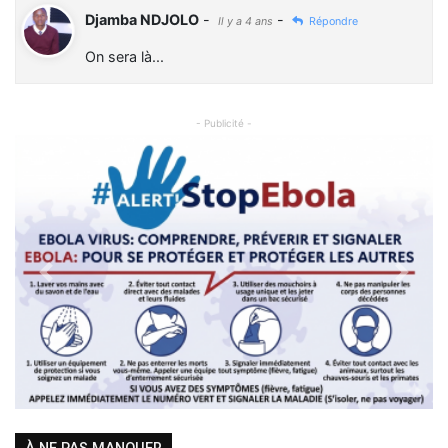
Djamba NDJOLO
-
-
Il y a 4 ans
Répondre
On sera là...
- Publicité -
Previous
Next