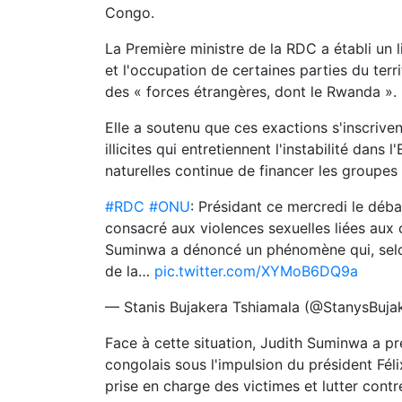
Congo.
La Première ministre de la RDC a établi un 
et l'occupation de certaines parties du ter
des « forces étrangères, dont le Rwanda ».
Elle a soutenu que ces exactions s'inscriv
illicites qui entretiennent l'instabilité dans 
naturelles continue de financer les groupes
#RDC
#ONU
: Présidant ce mercredi le déba
consacré aux violences sexuelles liées aux c
Suminwa a dénoncé un phénomène qui, selon e
de la…
pic.twitter.com/XYMoB6DQ9a
— Stanis Bujakera Tshiamala (@StanysBuja
Face à cette situation, Judith Suminwa a pr
congolais sous l'impulsion du président Fél
prise en charge des victimes et lutter contre