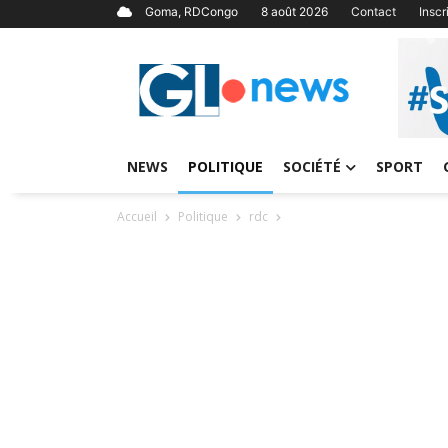
Goma, RDCongo
8 août 2026
Contact
Insc
NEWS
POLITIQUE
SOCIÉTÉ
SPORT
Accueil
Politique
rdc