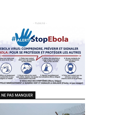
- Publicité -
Previous
Next
 NE PAS MANQUER