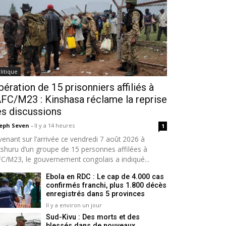
litique
bération de 15 prisonniers affiliés à
AFC/M23 : Kinshasa réclame la reprise
s discussions
seph Seven
-
Il y a 14 heures
1
venant sur l’arrivée ce vendredi 7 août 2026 à
tshuru d’un groupe de 15 personnes affilées à
AFC/M23, le gouvernement congolais a indiqué...
Ebola en RDC : Le cap de 4.000 cas
confirmés franchi, plus 1.800 décès
enregistrés dans 5 provinces
Il y a environ un jour
Sud-Kivu : Des morts et des
blessés dans de nouveaux