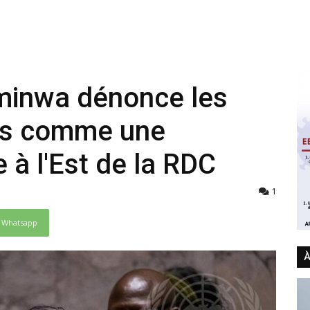
minwa dénonce les
les comme une
à l'Est de la RDC
1
Whatsapp
À