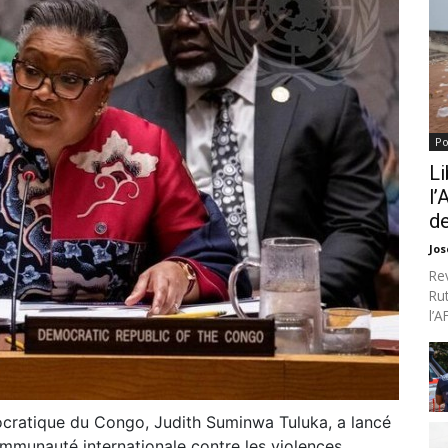
Po
Li
l’
de
Jo
Re
Ru
l’
ocratique du Congo, Judith Suminwa Tuluka, a lancé
ommunauté internationale contre les violences