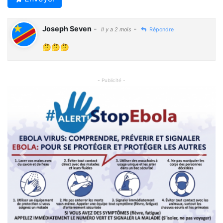
Joseph Seven
-
-
Il y a 2 mois
Répondre
🤔🤔🤔
- Publicité -
Previous
Next