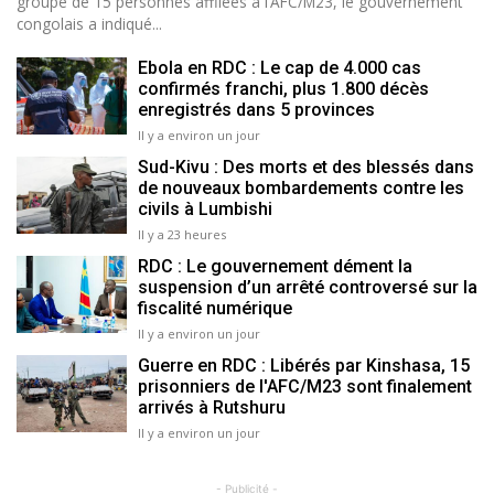
groupe de 15 personnes affilées à l’AFC/M23, le gouvernement
congolais a indiqué...
Ebola en RDC : Le cap de 4.000 cas
confirmés franchi, plus 1.800 décès
enregistrés dans 5 provinces
Il y a environ un jour
Sud-Kivu : Des morts et des blessés dans
de nouveaux bombardements contre les
civils à Lumbishi
Il y a 23 heures
RDC : Le gouvernement dément la
suspension d’un arrêté controversé sur la
fiscalité numérique
Il y a environ un jour
Guerre en RDC : Libérés par Kinshasa, 15
prisonniers de l'AFC/M23 sont finalement
arrivés à Rutshuru
Il y a environ un jour
- Publicité -