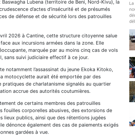
Baswagha Lubena (territoire de Beni, Nord-Kivu), la
La 
recrudescence d’actes d’insécurité et de présumés
no
dé
es de défense et de sécurité lors des patrouilles
dél
ril 2026 à Cantine, cette structure citoyenne salue
 face aux incursions armées dans la zone. Elle
préoccupante, marquée par au moins cinq cas de vols
 sans suivi judiciaire effectif à ce jour.
 cite notamment l’assassinat du jeune Ekoka Kitoko,
. Sa motocyclette aurait été emportée par des
 pratiques de charlatanisme signalés au quartier
cation accrue des autorités coutumières.
tement de certains membres des patrouilles
s fouilles corporelles abusives, des extorsions de
 lieux publics, ainsi que des rétentions jugées
ivile dénonce également des cas de paiements exigés
rsonnes gardées à vue.