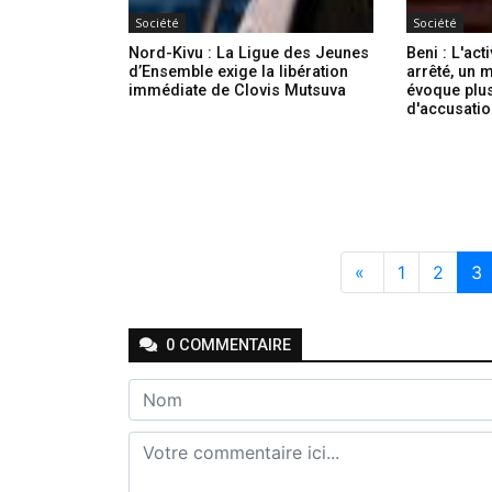
Société
Société
Nord-Kivu : La Ligue des Jeunes
Beni : L'act
d’Ensemble exige la libération
arrêté, un
immédiate de Clovis Mutsuva
évoque plu
d'accusati
«
1
2
3
0
COMMENTAIRE