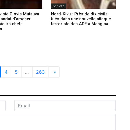
Société
iviste Clovis Mutsuva
Nord-Kivu : Près de dix civils
 mandat d'amener
tués dans une nouvelle attaque
sieurs chefs
terroriste des ADF à Mangina
on
4
5
…
263
»