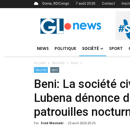
Goma, RDCongo
7 août 2026
Contact
Insc
NEWS
POLITIQUE
SOCIÉTÉ
SPORT
Accueil
Sécurité
beni
Sécurité
beni
Beni: La société c
Lubena dénonce de
patrouilles noctur
Par
Fred Mastaki
-
25 avril 2026 20:25