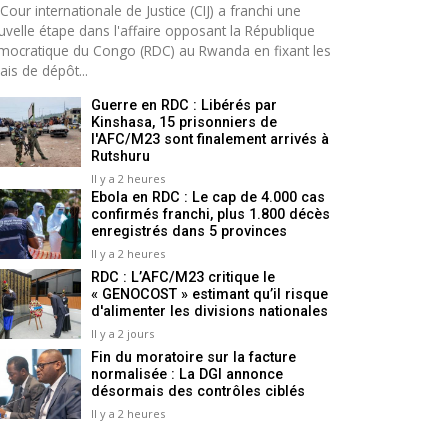
Cour internationale de Justice (CIJ) a franchi une
uvelle étape dans l'affaire opposant la République
mocratique du Congo (RDC) au Rwanda en fixant les
ais de dépôt...
Guerre en RDC : Libérés par
Kinshasa, 15 prisonniers de
l'AFC/M23 sont finalement arrivés à
Rutshuru
Il y a 2 heures
Ebola en RDC : Le cap de 4.000 cas
confirmés franchi, plus 1.800 décès
enregistrés dans 5 provinces
Il y a 2 heures
RDC : L’AFC/M23 critique le
« GENOCOST » estimant qu’il risque
d'alimenter les divisions nationales
Il y a 2 jours
Fin du moratoire sur la facture
normalisée : La DGI annonce
désormais des contrôles ciblés
Il y a 2 heures