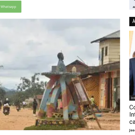
Whatsapp
À
In
C
In
ca
Jo