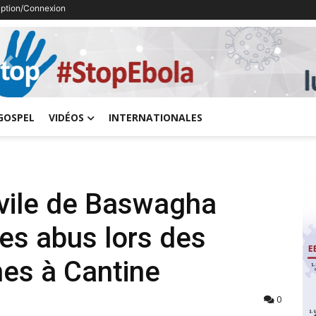
ription/Connexion
Previous
GOSPEL
VIDÉOS
INTERNATIONALES
ivile de Baswagha
s abus lors des
nes à Cantine
0