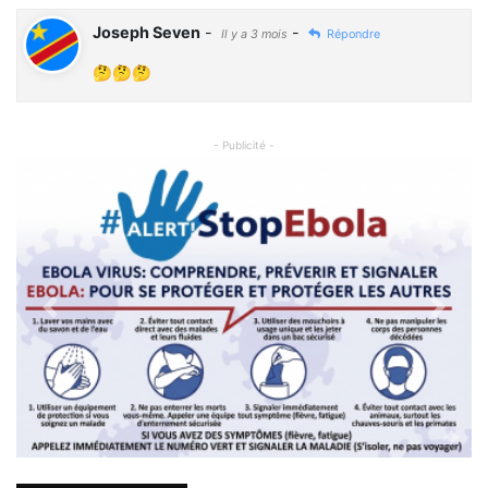
Joseph Seven
-
-
Il y a 3 mois
Répondre
🤔🤔🤔
- Publicité -
Previous
Next