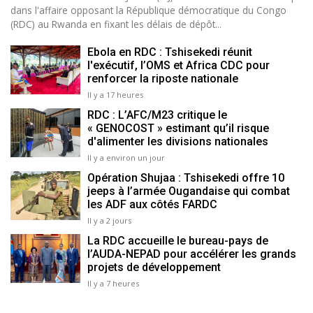
dans l'affaire opposant la République démocratique du Congo
(RDC) au Rwanda en fixant les délais de dépôt...
Ebola en RDC : Tshisekedi réunit
l'exécutif, l’OMS et Africa CDC pour
renforcer la riposte nationale
Il y a 17 heures
RDC : L’AFC/M23 critique le
« GENOCOST » estimant qu’il risque
d'alimenter les divisions nationales
Il y a environ un jour
Opération Shujaa : Tshisekedi offre 10
jeeps à l’armée Ougandaise qui combat
les ADF aux côtés FARDC
Il y a 2 jours
La RDC accueille le bureau-pays de
l’AUDA-NEPAD pour accélérer les grands
projets de développement
Il y a 7 heures