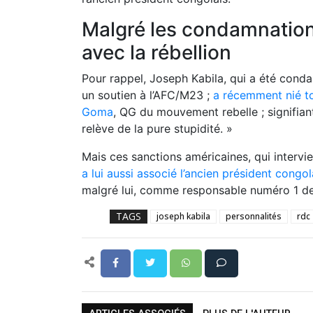
Malgré les condamnations
avec la rébellion
Pour rappel, Joseph Kabila, qui a été conda
un soutien à l’AFC/M23 ;
a récemment nié tou
Goma
, QG du mouvement rebelle ; signifiant
relève de la pure stupidité. »
Mais ces sanctions américaines, qui interv
a lui aussi associé l’ancien président cong
malgré lui, comme responsable numéro 1 d
TAGS
joseph kabila
personnalités
rdc