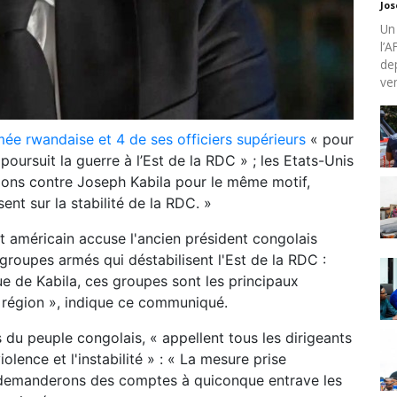
Jo
Un
l’
de
ven
mée rwandaise et 4 de ses officiers supérieurs
« pour
poursuit la guerre à l’Est de la RDC » ; les Etats-Unis
ions contre Joseph Kabila pour le même motif,
nt sur la stabilité de la RDC. »
t américain accuse l'ancien président congolais
groupes armés qui déstabilisent l'Est de la RDC :
que de Kabila, ces groupes sont les principaux
la région », indique ce communiqué.
s du peuple congolais, « appellent tous les dirigeants
olence et l'instabilité » : « La mesure prise
s demanderons des comptes à quiconque entrave les