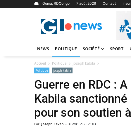
Goma, RDCongo
7 août 2026
Contact
Insc
NEWS
POLITIQUE
SOCIÉTÉ
SPORT
Accueil
Politique
joseph kabila
Politique
joseph kabila
Guerre en RDC : A
Kabila sanctionné 
pour son soutien 
Par
Joseph Seven
-
30 avril 2026 21:03