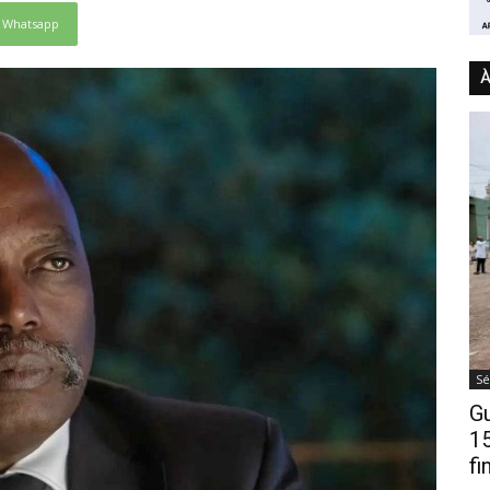
Whatsapp
À
Sé
Gu
15
fi