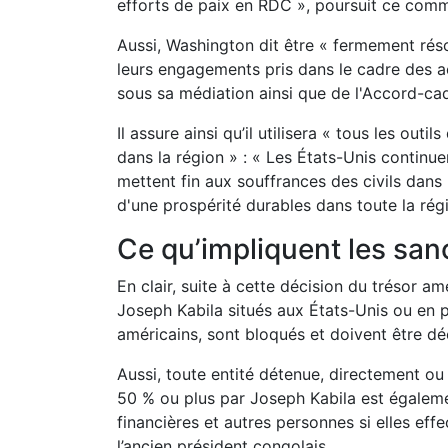
efforts de paix en RDC », poursuit ce com
Aussi, Washington dit être « fermement réso
leurs engagements pris dans le cadre des a
sous sa médiation ainsi que de l'Accord-ca
Il assure ainsi qu’il utilisera « tous les out
dans la région » : « Les États-Unis continue
mettent fin aux souffrances des civils dans 
d'une prospérité durables dans toute la rég
Ce qu’impliquent les san
En clair, suite à cette décision du trésor am
Joseph Kabila situés aux États-Unis ou en p
américains, sont bloqués et doivent être dé
Aussi, toute entité détenue, directement ou
50 % ou plus par Joseph Kabila est égaleme
financières et autres personnes si elles eff
l’ancien président congolais.