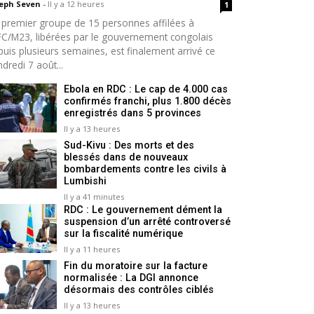
seph Seven
-
Il y a 12 heures
1
 premier groupe de 15 personnes affilées à
AFC/M23, libérées par le gouvernement congolais
puis plusieurs semaines, est finalement arrivé ce
dredi 7 août...
Ebola en RDC : Le cap de 4.000 cas
confirmés franchi, plus 1.800 décès
enregistrés dans 5 provinces
Il y a 13 heures
Sud-Kivu : Des morts et des
blessés dans de nouveaux
bombardements contre les civils à
Lumbishi
Il y a 41 minutes
RDC : Le gouvernement dément la
suspension d’un arrêté controversé
sur la fiscalité numérique
Il y a 11 heures
Fin du moratoire sur la facture
normalisée : La DGI annonce
désormais des contrôles ciblés
Il y a 13 heures