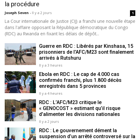
la procédure
Joseph Seven
-
Il y a 2 jours
1
La Cour internationale de Justice (CIJ) a franchi une nouvelle étape
dans l'affaire opposant la République démocratique du Congo
(RDC) au Rwanda en fixant les délais de dépôt...
Guerre en RDC : Libérés par Kinshasa, 15
prisonniers de l'AFC/M23 sont finalement
arrivés à Rutshuru
Il y a 3 heures
Ebola en RDC : Le cap de 4.000 cas
confirmés franchi, plus 1.800 décès
enregistrés dans 5 provinces
Il y a 4 heures
RDC : L’AFC/M23 critique le
« GENOCOST » estimant qu’il risque
d'alimenter les divisions nationales
Il y a 2 jours
RDC : Le gouvernement dément la
suspension d’un arrêté controversé sur la