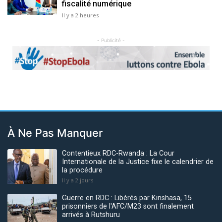
fiscalité numérique
Il y a 2 heures
- Publicité -
Previous
Next
À Ne Pas Manquer
Contentieux RDC-Rwanda : La Cour
Internationale de la Justice fixe le calendrier de
la procédure
Il y a 2 jours
Guerre en RDC : Libérés par Kinshasa, 15
prisonniers de l'AFC/M23 sont finalement
arrivés à Rutshuru