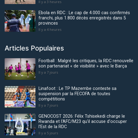
Il y a 3 heures
Ebola en RDC : Le cap de 4.000 cas confirmés
franchi, plus 1.800 décès enregistrés dans 5
provinces
Il y a 4 heures
Articles Populaires
Football : Malgré les critiques, la RDC renouvelle
son partenariat « de visibilité » avec le Barça
Il y a 7 jours
Linafoot : Le TP Mazembe conteste sa
suspension par la FECOFA de toutes
compétitions
Il y a 7 jours
GENOCOST 2026: Félix Tshisekedi charge le
Rwanda et l'AFC/M23 qu'il accuse d'occuper
l'Est de la RDC
Il y a 5 jours