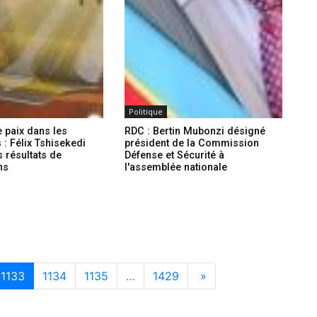
Politique
e paix dans les
RDC : Bertin Mubonzi désigné
 : Félix Tshisekedi
président de la Commission
 résultats de
Défense et Sécurité à
ns
l'assemblée nationale
1133
1134
1135
…
1429
»