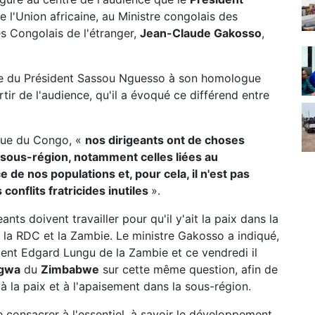
e l'Union africaine, au Ministre congolais des
es Congolais de l'étranger,
Jean-Claude Gakosso
,
ge du Président Sassou Nguesso à son homologue
rtir de l'audience, qu'il a évoqué ce différend entre
ique du Congo, «
nos dirigeants ont de choses
 sous-région, notamment celles liées au
e nos populations et, pour cela, il n'est pas
onflits fratricides inutiles
».
eants doivent travailler pour qu'il y'ait la paix dans la
 la RDC et la Zambie. Le ministre Gakosso a indiqué,
sident Edgard Lungu de la Zambie et ce vendredi il
gwa
du
Zimbabwe
sur cette même question, afin de
à la paix et à l'apaisement dans la sous-région.
 consacrer à l'essentiel, à savoir le développement