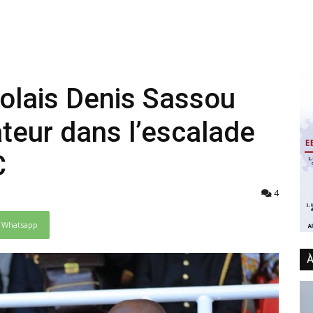
olais Denis Sassou
eur dans l’escalade
C
4
Whatsapp
À