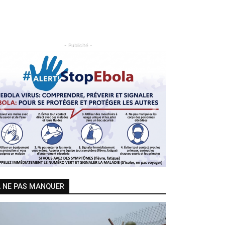
- Publicité -
Previous
Next
 NE PAS MANQUER