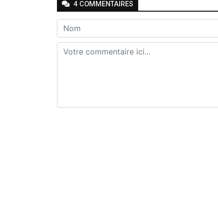
4
COMMENTAIRE
S
Envoyer
Ésaïe Tsongo
-
-
Il y a 6 ans
Répondre
👍👍👍
Job KAKULE
-
-
Il y a 6 ans
Répondre