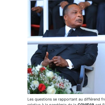
Les questions se rapportant au différend fro
relative à la pandémie de la
COVID19
ont f