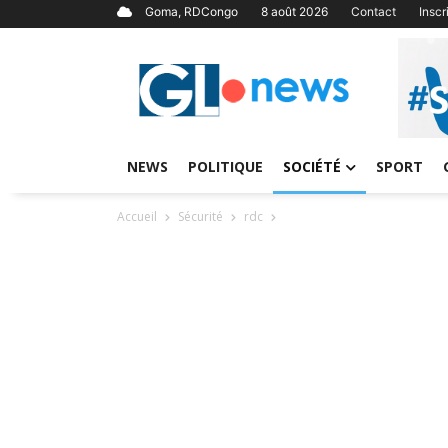
Goma, RDCongo
8 août 2026
Contact
Insc
NEWS
POLITIQUE
SOCIÉTÉ
SPORT
Accueil
Sécurité
rdc