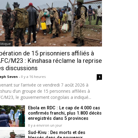
litique
bération de 15 prisonniers affiliés à
AFC/M23 : Kinshasa réclame la reprise
s discussions
seph Seven
-
Il y a 16 heures
1
venant sur l’arrivée ce vendredi 7 août 2026 à
tshuru d’un groupe de 15 personnes affilées à
AFC/M23, le gouvernement congolais a indiqué...
Ebola en RDC : Le cap de 4.000 cas
confirmés franchi, plus 1.800 décès
enregistrés dans 5 provinces
Il y a environ un jour
Sud-Kivu : Des morts et des
blessés dans de nouveaux