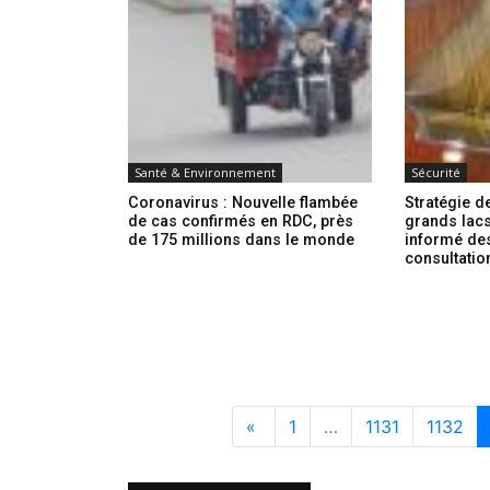
Santé & Environnement
Sécurité
Coronavirus : Nouvelle flambée
Stratégie d
de cas confirmés en RDC, près
grands lacs
de 175 millions dans le monde
informé des
consultatio
«
1
…
1131
1132