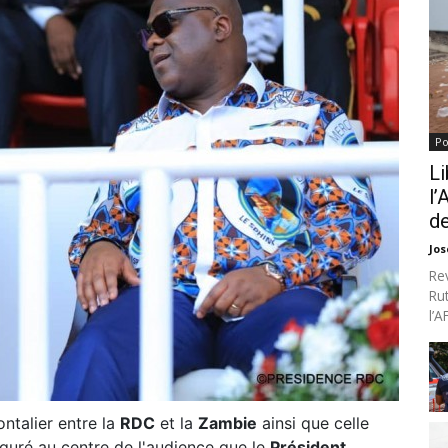
Po
Li
l’
de
Jo
Re
Ru
l’
ntalier entre la
RDC
et la
Zambie
ainsi que celle
iguré au centre de l'audience que le
Président