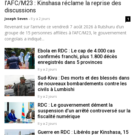
l’AFC/M23 : Kinshasa réclame la reprise des
discussions
Joseph Seven
-
Il y a 2 jours
1
Revenant sur l’arrivée ce vendredi 7 août 2026 à Rutshuru d’un
groupe de 15 personnes affilées à l’AFC/M23, le gouvernement
congolais a indiqué...
Ebola en RDC : Le cap de 4.000 cas
confirmés franchi, plus 1.800 décès
enregistrés dans 5 provinces
Il y a 2 jours
Sud-Kivu : Des morts et des blessés dans
de nouveaux bombardements contre les
civils à Lumbishi
Il y a 2 jours
RDC : Le gouvernement dément la
suspension d’un arrêté controversé sur la
fiscalité numérique
Il y a 2 jours
Guerre en RDC : Libérés par Kinshasa, 15