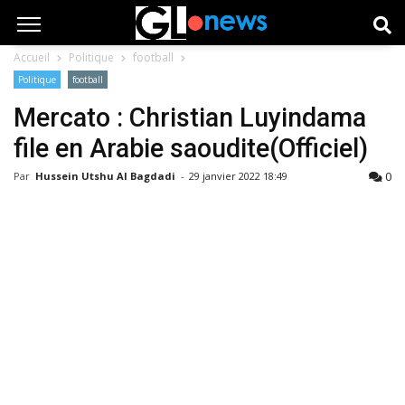
Accueil
Politique
football
Politique
football
Mercato : Christian Luyindama
file en Arabie saoudite(Officiel)
0
Par
Hussein Utshu Al Bagdadi
-
29 janvier 2022 18:49