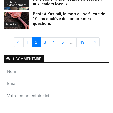
Santé &
aux leaders locaux
Environnement
Beni : À Kasindi, la mort d’une fillette de
10 ans soulève de nombreuses
questions
Sécurité
«
1
2
3
4
5
…
491
»
1
COMMENTAIRE