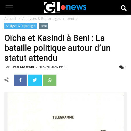
Accueil
Analyses & Reportages
beni
Analyses & Reportages
beni
Oïcha et Kasindi à Beni : La
bataille politique autour d’un
statut attendu
1
Par
Fred Mastaki
-
30 avril 2026 19:30