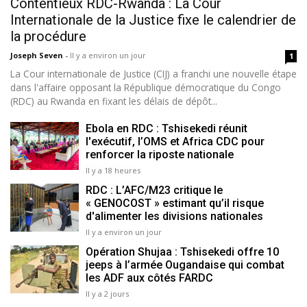
Contentieux RDC-Rwanda : La Cour
Internationale de la Justice fixe le calendrier de
la procédure
Joseph Seven
-
Il y a environ un jour
1
La Cour internationale de Justice (CIJ) a franchi une nouvelle étape
dans l'affaire opposant la République démocratique du Congo
(RDC) au Rwanda en fixant les délais de dépôt...
Ebola en RDC : Tshisekedi réunit
l'exécutif, l’OMS et Africa CDC pour
renforcer la riposte nationale
Il y a 18 heures
RDC : L’AFC/M23 critique le
« GENOCOST » estimant qu’il risque
d'alimenter les divisions nationales
Il y a environ un jour
Opération Shujaa : Tshisekedi offre 10
jeeps à l’armée Ougandaise qui combat
les ADF aux côtés FARDC
Il y a 2 jours