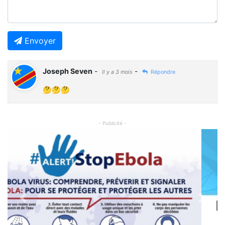
Envoyer
Joseph Seven
-
-
Il y a 3 mois
Répondre
🤔🤔🤔
- Publicité -
Previous
Next