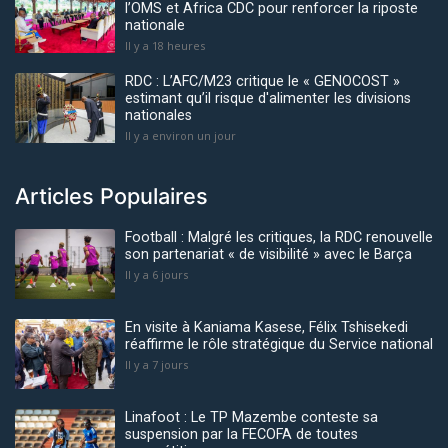
l’OMS et Africa CDC pour renforcer la riposte
nationale
Il y a 18 heures
RDC : L’AFC/M23 critique le « GENOCOST »
estimant qu’il risque d'alimenter les divisions
nationales
Il y a environ un jour
Articles Populaires
Football : Malgré les critiques, la RDC renouvelle
son partenariat « de visibilité » avec le Barça
Il y a 6 jours
En visite à Kaniama Kasese, Félix Tshisekedi
réaffirme le rôle stratégique du Service national
Il y a 7 jours
Linafoot : Le TP Mazembe conteste sa
suspension par la FECOFA de toutes