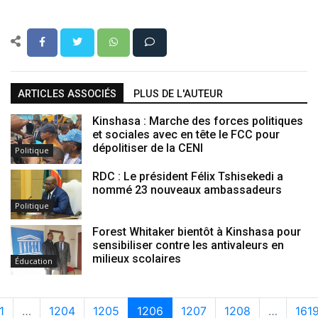
ARTICLES ASSOCIÉS
PLUS DE L'AUTEUR
Kinshasa : Marche des forces politiques
et sociales avec en tête le FCC pour
dépolitiser de la CENI
Politique
RDC : Le président Félix Tshisekedi a
nommé 23 nouveaux ambassadeurs
Politique
Forest Whitaker bientôt à Kinshasa pour
sensibiliser contre les antivaleurs en
milieux scolaires
Éducation
1
…
1204
1205
1206
1207
1208
…
161