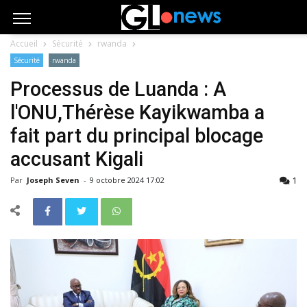
Accueil
Sécurité
rwanda
Sécurité
rwanda
Processus de Luanda : A
l'ONU,Thérèse Kayikwamba a
fait part du principal blocage
accusant Kigali
1
Par
Joseph Seven
-
9 octobre 2024 17:02