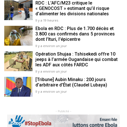
RDC : L’AFC/M23 critique le
« GENOCOST » estimant qu’il risque
d'alimenter les divisions nationales
Il y a 19 heures
Ebola en RDC : Plus de 1.700 décès et
3.800 cas confirmés dans 5 provinces
dont l’Ituri, l'épicentre
Il y a environ un jour
Opération Shujaa : Tshisekedi offre 10
jeeps à l’armée Ougandaise qui combat
les ADF aux côtés FARDC
Il y a environ un jour
[Tribune] Aubin Minaku : 200 jours
d'arbitraire d'État (Claudel Lubaya)
Il y a environ un jour
- Publicité -
Previous
Next