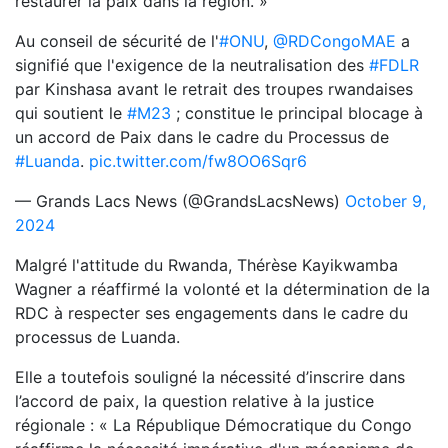
restaurer la paix dans la région. »
Au conseil de sécurité de l'
#ONU
,
@RDCongoMAE
a
signifié que l'exigence de la neutralisation des
#FDLR
par Kinshasa avant le retrait des troupes rwandaises
qui soutient le
#M23
; constitue le principal blocage à
un accord de Paix dans le cadre du Processus de
#Luanda
.
pic.twitter.com/fw8OO6Sqr6
— Grands Lacs News (@GrandsLacsNews)
October 9,
2024
Malgré l'attitude du Rwanda, Thérèse Kayikwamba
Wagner a réaffirmé la volonté et la détermination de la
RDC à respecter ses engagements dans le cadre du
processus de Luanda.
Elle a toutefois souligné la nécessité d’inscrire dans
l’accord de paix, la question relative à la justice
régionale : « La République Démocratique du Congo