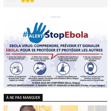
🤔🤔🤔
- Publicité -
Previous
Next
À NE PAS MANQUER