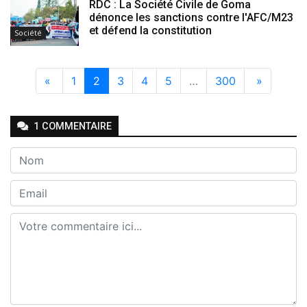
RDC : La Société Civile de Goma
dénonce les sanctions contre l'AFC/M23
et défend la constitution
Société
«
1
2
3
4
5
…
300
»
1
COMMENTAIRE