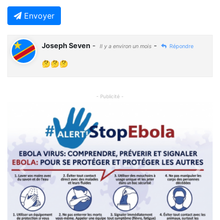
Envoyer
Joseph Seven
-
-
Il y a environ un mois
Répondre
🤔🤔🤔
- Publicité -
Previous
Next