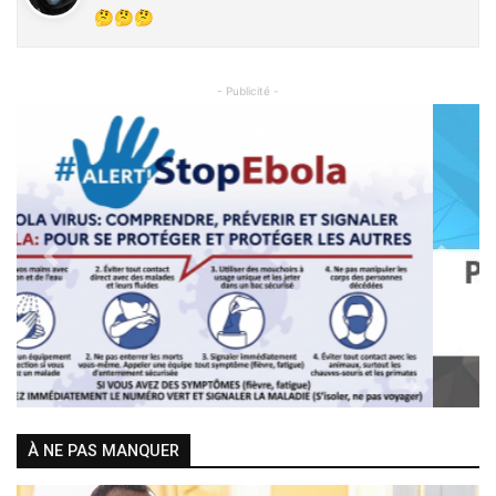
🤔🤔🤔
- Publicité -
Previous
Next
À NE PAS MANQUER