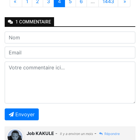
«
1
2
3
4
5
6
…
1443
»
1
COMMENTAIRE
Envoyer
Job KAKULE
-
-
Il y a environ un mois
Répondre