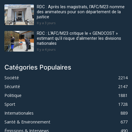
RDC : Après les magistrats, l’AFC/M23 nomme
des animateurs pour son département de la
justice
Il y a 3 jours
RDC : L’AFC/M23 critique le « GENOCOST »
estimant qu’il risque d'alimenter les divisions
nationales
Il y a 4 jours
Catégories Populaires
Société
2214
Sécurité
2147
Politique
1881
Sport
1728
Internationales
889
Santé & Environnement
677
Émissions & Interviews
490