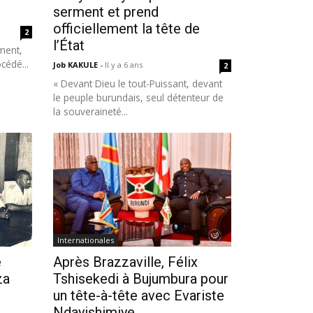
serment et prend
officiellement la tête de
2
l’État
ment,
cédé...
Job KAKULE
-
Il y a 6 ans
2
« Devant Dieu le tout-Puissant, devant
le peuple burundais, seul détenteur de
la souveraineté...
Internationales
e
Après Brazzaville, Félix
za
Tshisekedi à Bujumbura pour
un tête-à-tête avec Evariste
Ndayishimiye