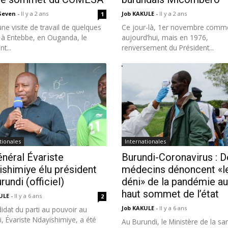
 Seven
-
Il y a 2 ans
Job KAKULE
-
Il y a 2 ans
1
ne visite de travail de quelques
Ce jour-là, 1er novembre comm
 à Entebbe, en Ouganda, le
aujourd’hui, mais en 1976,
t...
renversement du Président...
tionales
Internationales
néral Évariste
Burundi-Coronavirus : D
shimiye élu président
médecins dénoncent «l
rundi (officiel)
déni» de la pandémie au
haut sommet de l’état
KULE
-
Il y a 6 ans
2
Job KAKULE
-
Il y a 6 ans
idat du parti au pouvoir au
, Évariste Ndayishimiye, a été
Au Burundi, le Ministère de la sa