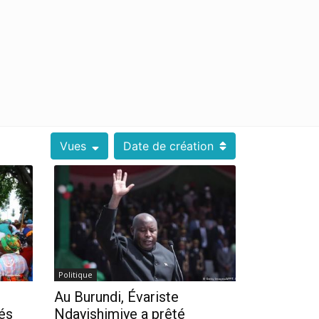
Vues
Date de création
Politique
Au Burundi, Évariste
és
Ndayishimiye a prêté