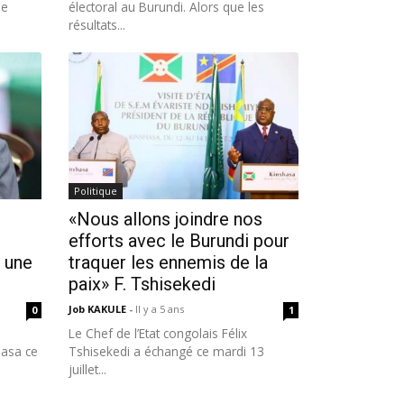
de
électoral au Burundi. Alors que les
résultats...
Politique
«Nous allons joindre nos
efforts avec le Burundi pour
 une
traquer les ennemis de la
paix» F. Tshisekedi
Job KAKULE
-
Il y a 5 ans
0
1
Le Chef de l’Etat congolais Félix
hasa ce
Tshisekedi a échangé ce mardi 13
juillet...