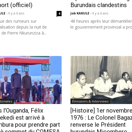
ort (officiel)
Burundais clandestins
KULE
-
Il y a 6 ans
Job KAKULE
-
Il y a 6 ans
4
que des rumeurs sur
48 heures après leur démantèle
talisation depuis la nuit de
le gouvernement provincial a pro
de Pierre Nkurunziza à...
tionales
Émissions & Interviews
 l'Ouganda, Félix
[Histoire] 1er novembr
ekedi est arrivé à
1976 : Le Colonel Baga
mbura pour prendre part
renverse le Président
3è sommet du COMESA
burundais Micombero