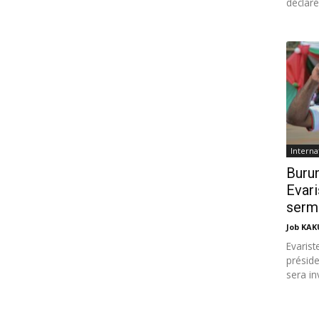
déclaré.
Interna
Burun
Evari
serme
Job KA
Evaris
préside
sera inv