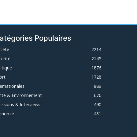
atégories Populaires
ciété
2214
curité
2145
litique
1876
ort
1728
ternationales
889
nté & Environnement
676
issions & Interviews
490
onomie
431