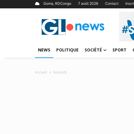
Goma, RDCongo
7 août 2026
Contact
Insc
NEWS
POLITIQUE
SOCIÉTÉ
SPORT
Accueil
burundi