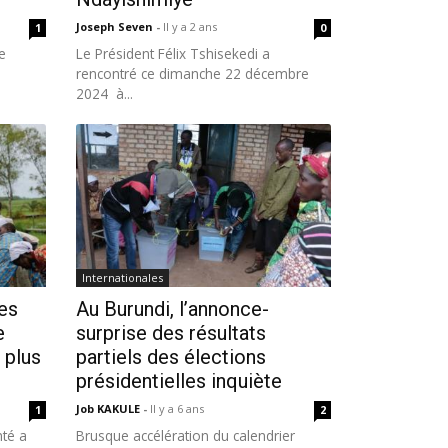
Joseph Seven
-
Il y a 2 ans
1
0
e
Le Président Félix Tshisekedi a
rencontré ce dimanche 22 décembre
2024 à...
Internationales
es
Au Burundi, l’annonce-
e
surprise des résultats
 plus
partiels des élections
présidentielles inquiète
Job KAKULE
-
Il y a 6 ans
1
2
nté a
Brusque accélération du calendrier