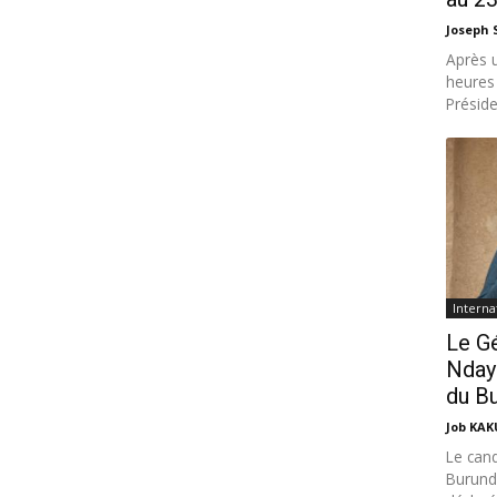
Joseph
Après u
heures
Présiden
Interna
Le Gé
Ndayi
du Bu
Job KA
Le cand
Burundi