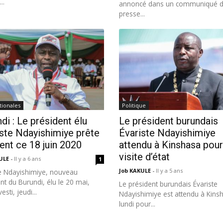
..
annoncé dans un communiqué 
presse...
tionales
Politique
di : Le président élu
Le président burundais
ste Ndayishimiye prête
Évariste Ndayishimiye
nt ce 18 juin 2020
attendu à Kinshasa pour
visite d’état
KULE
-
Il y a 6 ans
1
Job KAKULE
-
Il y a 5 ans
te Ndayishimiye, nouveau
nt du Burundi, élu le 20 mai,
Le président burundais Évariste
esti, jeudi...
Ndayishimiye est attendu à Kins
lundi pour...