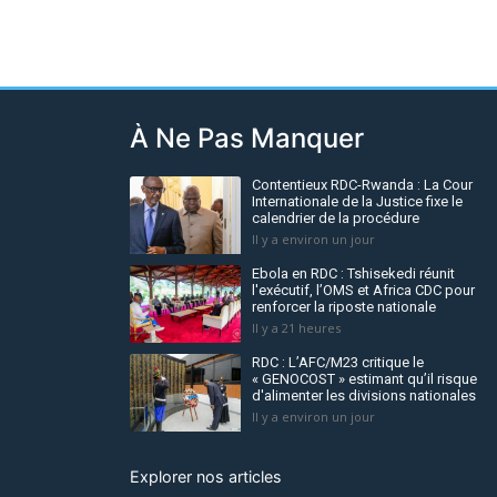
À Ne Pas Manquer
Contentieux RDC-Rwanda : La Cour
Internationale de la Justice fixe le
calendrier de la procédure
Il y a environ un jour
Ebola en RDC : Tshisekedi réunit
l'exécutif, l’OMS et Africa CDC pour
renforcer la riposte nationale
Il y a 21 heures
RDC : L’AFC/M23 critique le
« GENOCOST » estimant qu’il risque
d'alimenter les divisions nationales
Il y a environ un jour
Explorer nos articles