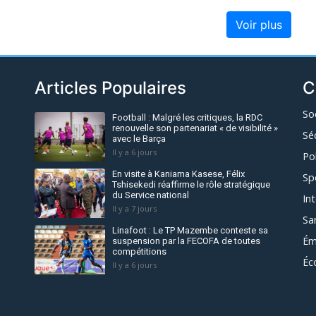
Voir plus
Articles Populaires
C
So
Football : Malgré les critiques, la RDC
renouvelle son partenariat « de visibilité »
Sé
avec le Barça
Il y a 6 jours
Po
En visite à Kaniama Kasese, Félix
Sp
Tshisekedi réaffirme le rôle stratégique
du Service national
In
Il y a 7 jours
Sa
Linafoot : Le TP Mazembe conteste sa
Ém
suspension par la FECOFA de toutes
compétitions
Éc
Il y a 6 jours