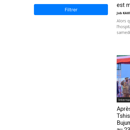
est m
Filtrer
Job KA
Alors 
l’hospi
samedi 
Interna
Après
Tshis
Buju
au 2