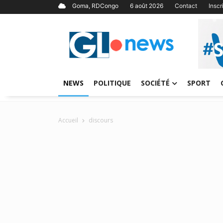
Goma, RDCongo
6 août 2026
Contact
Insc
NEWS
POLITIQUE
SOCIÉTÉ
SPORT
Accueil
discours