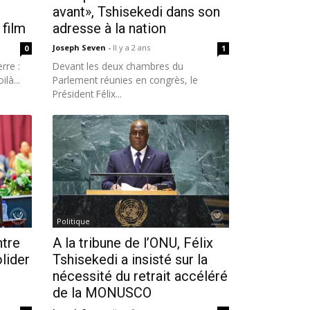
avant», Tshisekedi dans son
 film
adresse à la nation
Joseph Seven
-
Il y a 2 ans
0
1
rre :
Devant les deux chambres du
ilà...
Parlement réunies en congrès, le
Président Félix...
Politique
ntre
A la tribune de l’ONU, Félix
lider
Tshisekedi a insisté sur la
nécessité du retrait accéléré
de la MONUSCO