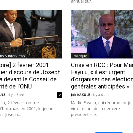
annuel sur...
ns & Interviews
Politique
oire] 2 février 2001 :
Crise en RDC : Pour Mar
ier discours de Joseph
Fayulu, « il est urgent
a devant le Conseil de
d’organiser des électio
ité de l’ONU
générales anticipées »
KULE
-
Il y a 6 ans
Job KAKULE
-
Il y a 6 ans
2
-là, 2 février comme
Martin Fayulu, qui réclame toujo
'hui, mais en 2001, le jeune
victoire lors de la dernière
nt Joseph...
présidentielle...