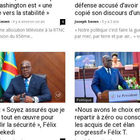
ashington est « une
défense accusé d'avoir
 vers la stabilité »
copié son discours d’un
 Seven
-
Il y a environ un an
Joseph Seven
-
Il y a 2 ans
1
e allocution télévisée à la RTNC
« Notre politique c'est faire la gue
asion du 65ème...
par mer, par terre et par air... » vo
ue
Politique
 « Soyez assurés que je
«Nous avons le choix e
 tout en œuvre pour
repartir à zéro ou conso
lir la sécurité », Félix
les acquis de cet élan
sekedi
progressif» Félix T.