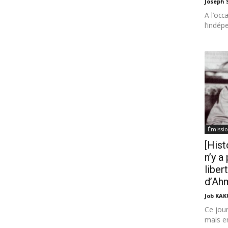
Joseph
A l’oc
l’indép
Émissio
[Hist
n’y a
liber
d’Ah
Job KA
Ce jou
mais e