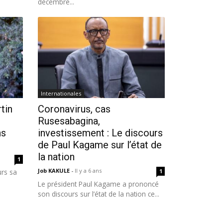
décembre...
Internationales
tin
Coronavirus, cas
Rusesabagina,
ns
investissement : Le discours
de Paul Kagame sur l’état de
la nation
1
Job KAKULE
-
Il y a 6 ans
urs sa
1
Le président Paul Kagame a prononcé
son discours sur l’état de la nation ce...