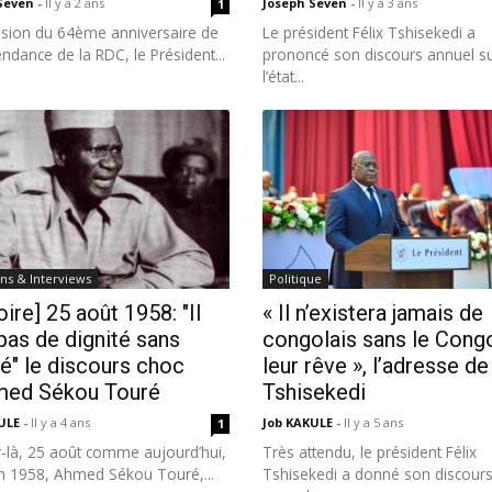
 Seven
-
Il y a 2 ans
Joseph Seven
-
Il y a 3 ans
1
casion du 64ème anniversaire de
Le président Félix Tshisekedi a
endance de la RDC, le Président...
prononcé son discours annuel s
l’état...
ns & Interviews
Politique
oire] 25 août 1958: "Il
« Il n’existera jamais de
 pas de dignité sans
congolais sans le Cong
té" le discours choc
leur rêve », l’adresse de
med Sékou Touré
Tshisekedi
KULE
-
Il y a 4 ans
Job KAKULE
-
Il y a 5 ans
1
r-là, 25 août comme aujourd’hui,
Très attendu, le président Félix
n 1958, Ahmed Sékou Touré,...
Tshisekedi a donné son discour