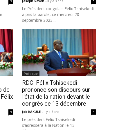
Joseph Seven
-
Il y a 3 ans
1
1
Le Président congolais Félix Tshisekedi
ur
a pris la parole, ce mercredi 20
septembre 2023,...
Politique
RDC: Félix Tshisekedi
o de
prononce son discours sur
 Félix
l'état de la nation devant le
congrès ce 13 décembre
Job KAKULE
-
Il y a 5 ans
1
1
Le président Félix Tshisekedi
s
s’adressera à la Nation le 13