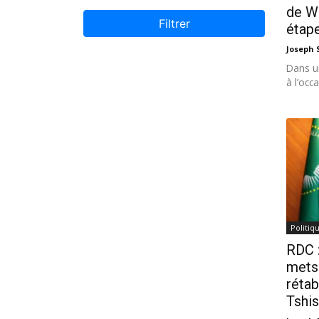
de W
Filtrer
étape
Joseph
Dans un
à l’occ
Politiq
RDC :
mets
rétab
Tshi