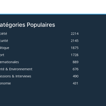
atégories Populaires
ciété
2214
curité
2145
litique
1875
ort
1728
ternationales
889
nté & Environnement
676
issions & Interviews
490
onomie
431