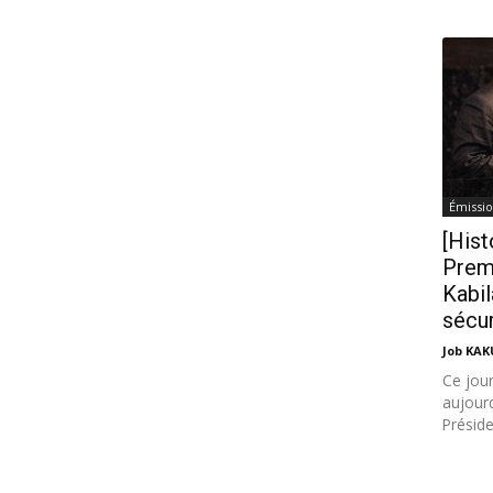
Émissio
[Hist
Prem
Kabil
sécur
Job KA
Ce jour
aujourd
Préside