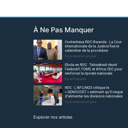
À Ne Pas Manquer
Contentieux RDC-Rwanda : La Cour
Internationale de la Justice fixe le
calendrier de la procédure
Il y a environ un jour
Ebola en RDC : Tshisekedi réunit
l'exécutif, l’OMS et Africa CDC pour
renforcer la riposte nationale
Il y a 9 heures
RDC : L’AFC/M23 critique le
« GENOCOST » estimant qu’il risque
d'alimenter les divisions nationales
Il y a environ un jour
Explorer nos articles