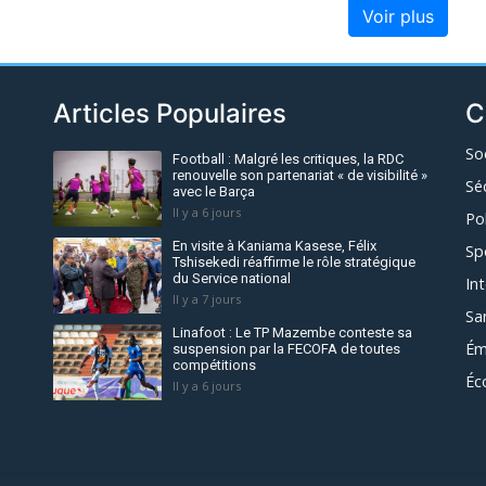
Voir plus
Articles Populaires
C
So
Football : Malgré les critiques, la RDC
renouvelle son partenariat « de visibilité »
Sé
avec le Barça
Il y a 6 jours
Po
En visite à Kaniama Kasese, Félix
Sp
Tshisekedi réaffirme le rôle stratégique
du Service national
In
Il y a 7 jours
Sa
Linafoot : Le TP Mazembe conteste sa
Ém
suspension par la FECOFA de toutes
compétitions
Éc
Il y a 6 jours