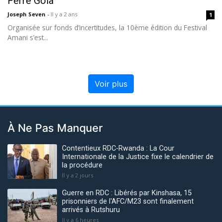
Ferre Gola
Joseph Seven
-
Il y a 2 ans
1
Organisée sur fonds d’incertitudes, la 10ème édition du Festival
Amani s’est...
Voir plus
À Ne Pas Manquer
Contentieux RDC-Rwanda : La Cour
Internationale de la Justice fixe le calendrier de
la procédure
Il y a 2 jours
Guerre en RDC : Libérés par Kinshasa, 15
prisonniers de l'AFC/M23 sont finalement
arrivés à Rutshuru
Il y a 6 heures