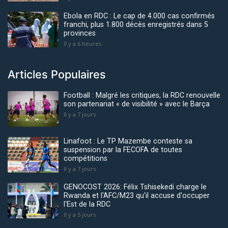
Ebola en RDC : Le cap de 4.000 cas confirmés
franchi, plus 1.800 décès enregistrés dans 5
provinces
Il y a 6 heures
Articles Populaires
Football : Malgré les critiques, la RDC renouvelle
son partenariat « de visibilité » avec le Barça
Il y a 7 jours
Linafoot : Le TP Mazembe conteste sa
suspension par la FECOFA de toutes
compétitions
Il y a 7 jours
GENOCOST 2026: Félix Tshisekedi charge le
Rwanda et l'AFC/M23 qu'il accuse d'occuper
l'Est de la RDC
Il y a 5 jours