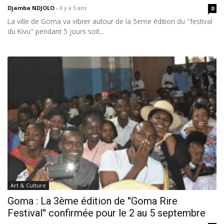
Djamba NDJOLO
-
Il y a 5 ans
0
La ville de Goma va vibrer autour de la 5eme édition du "festival
du Kivu" pendant 5 jours soit...
Art & Culture
Goma : La 3ème édition de ''Goma Rire
Festival'' confirmée pour le 2 au 5 septembre