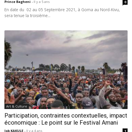
Prince Bagheni
-
Il y a 5 ans
0
En date du 02 au 05 Septembre 2021, à Goma au Nord-Kivu,
sera tenue la troisième...
Art & Culture
Participation, contraintes contextuelles, impact
économique : Le point sur le Festival Amani
Job KAKULE
-
Il y a 4 ans
1