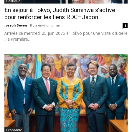
Politique
En séjour à Tokyo, Judith Suminwa s’active
pour renforcer les liens RDC–Japon
Joseph Seven
-
Il y a environ un an
1
Arrivée ce mercredi 25 juin 2025 à Tokyo pour une visite officielle
; la Première...
Économie