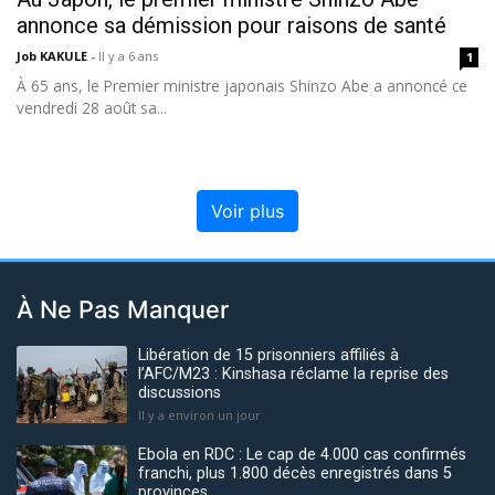
annonce sa démission pour raisons de santé
Job KAKULE
-
Il y a 6 ans
1
À 65 ans, le Premier ministre japonais Shinzo Abe a annoncé ce
vendredi 28 août sa...
Voir plus
À Ne Pas Manquer
Libération de 15 prisonniers affiliés à
l’AFC/M23 : Kinshasa réclame la reprise des
discussions
Il y a environ un jour
Ebola en RDC : Le cap de 4.000 cas confirmés
franchi, plus 1.800 décès enregistrés dans 5
provinces