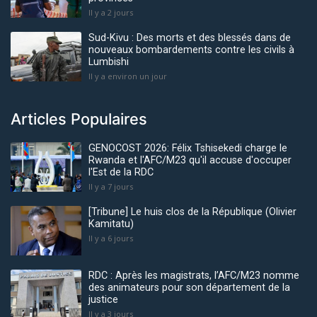
Il y a 2 jours
Sud-Kivu : Des morts et des blessés dans de
nouveaux bombardements contre les civils à
Lumbishi
Il y a environ un jour
Articles Populaires
GENOCOST 2026: Félix Tshisekedi charge le
Rwanda et l'AFC/M23 qu'il accuse d'occuper
l'Est de la RDC
Il y a 7 jours
[Tribune] Le huis clos de la République (Olivier
Kamitatu)
Il y a 6 jours
RDC : Après les magistrats, l’AFC/M23 nomme
des animateurs pour son département de la
justice
Il y a 3 jours