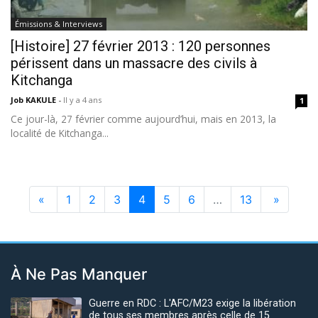
Émissions & Interviews
[Histoire] 27 février 2013 : 120 personnes
périssent dans un massacre des civils à
Kitchanga
Job KAKULE
-
Il y a 4 ans
1
Ce jour-là, 27 février comme aujourd’hui, mais en 2013, la
localité de Kitchanga...
«
1
2
3
4
5
6
…
13
»
À Ne Pas Manquer
Guerre en RDC : L'AFC/M23 exige la libération
de tous ses membres après celle de 15