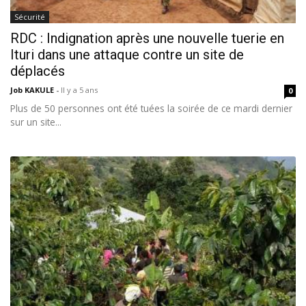
Sécurité
RDC : Indignation après une nouvelle tuerie en
Ituri dans une attaque contre un site de
déplacés
Job KAKULE
-
Il y a 5 ans
0
Plus de 50 personnes ont été tuées la soirée de ce mardi dernier
sur un site...