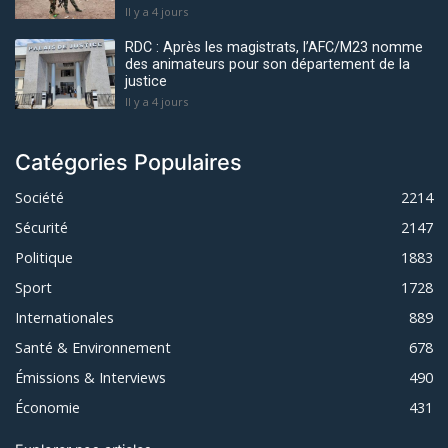
Il y a 4 jours
RDC : Après les magistrats, l’AFC/M23 nomme
des animateurs pour son département de la
justice
Il y a 4 jours
Catégories Populaires
Société
2214
Sécurité
2147
Politique
1883
Sport
1728
Internationales
889
Santé & Environnement
678
Émissions & Interviews
490
Économie
431