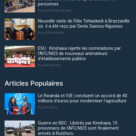
personnes
Il y a environ un jour
Nouvelle visite de Félix Tshisekedi à Brazzaville
où il a été reçu par Denis Sassou-Nguesso
Il y a 25 minutes
ESU : Kinshasa rejette les nominations par
l’AFC/M23 de nouveaux animateurs
d'établissements publics
Il y a 4 heures
Articles Populaires
Le Rwanda et l'UE concluent un accord de 40
millions d'euros pour moderniser l'agriculture
Il y a 6 jours
Guerre en RDC : Libérés par Kinshasa, 15
prisonniers de l'AFC/M23 sont finalement
arrivés à Rutshuru