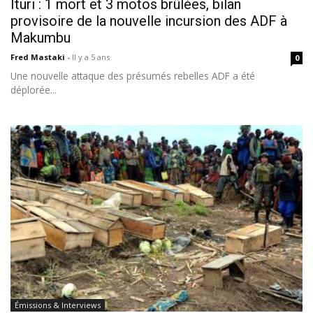
Ituri : 1 mort et 3 motos brûlées, bilan
provisoire de la nouvelle incursion des ADF à
Makumbu
Fred Mastaki
-
Il y a 5 ans
0
Une nouvelle attaque des présumés rebelles ADF a été
déplorée...
Émissions & Interviews