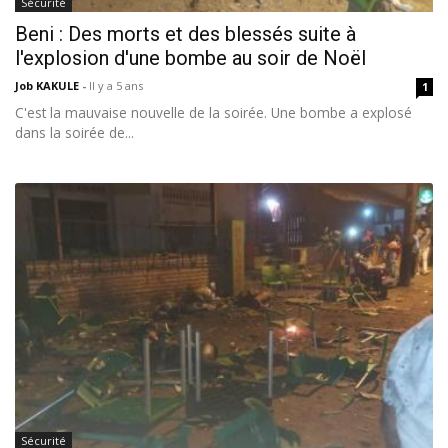
Sécurité
Beni : Des morts et des blessés suite à
l'explosion d'une bombe au soir de Noël
Job KAKULE
-
Il y a 5 ans
1
C'est la mauvaise nouvelle de la soirée. Une bombe a explosé
dans la soirée de...
Sécurité