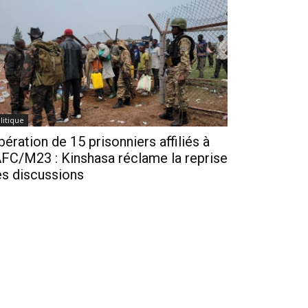
litique
bération de 15 prisonniers affiliés à
AFC/M23 : Kinshasa réclame la reprise
s discussions
seph Seven
-
Il y a 14 heures
1
venant sur l’arrivée ce vendredi 7 août 2026 à
tshuru d’un groupe de 15 personnes affilées à
AFC/M23, le gouvernement congolais a indiqué...
Ebola en RDC : Le cap de 4.000 cas
confirmés franchi, plus 1.800 décès
enregistrés dans 5 provinces
Il y a environ un jour