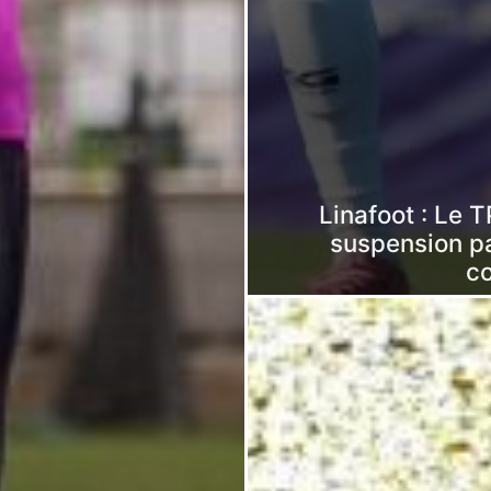
Linafoot : Le
suspension p
c