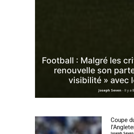
Football : Malgré les cr
renouvelle son parte
visibilité » avec 
Joseph Seven
-
Il y a 
Coupe du
l'Anglete
Joseph Seve