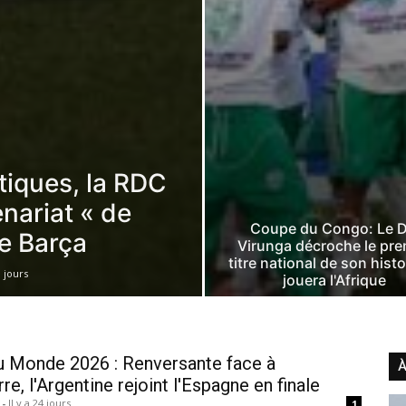
itiques, la RDC
nariat « de
Coupe du Congo: Le 
le Barça
Virunga décroche le pre
titre national de son histo
8 jours
jouera l'Afrique
 Monde 2026 : Renversante face à
À
rre, l'Argentine rejoint l'Espagne en finale
n
-
Il y a 24 jours
1