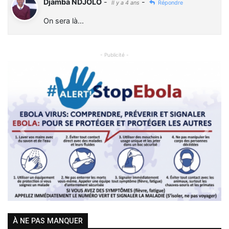
Djamba NDJOLO
-
-
Il y a 4 ans
Répondre
On sera là...
- Publicité -
Previous
Next
À NE PAS MANQUER