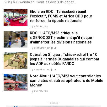
(RDC) au Rwanda en fixant les délais de dépôt...
Ebola en RDC : Tshisekedi réunit
l'exécutif, l’OMS et Africa CDC pour
renforcer la riposte nationale
Il y a 9 heures
RDC : L’AFC/M23 critique le
« GENOCOST » estimant qu’il risque
d'alimenter les divisions nationales
Il y a environ un jour
Opération Shujaa : Tshisekedi offre 10
jeeps à l’armée Ougandaise qui combat
les ADF aux côtés FARDC
Il y a environ un jour
Nord-Kivu : L'AFC/M23 veut contrôler les
cambistes et autres opérateurs du Mobile
Money
Il y a 3 heures
- Publicité -