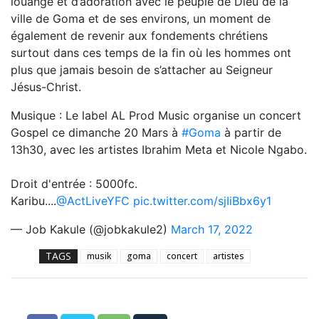
louange et d’adoration avec le peuple de Dieu de la
ville de Goma et de ses environs, un moment de
également de revenir aux fondements chrétiens
surtout dans ces temps de la fin où les hommes ont
plus que jamais besoin de s’attacher au Seigneur
Jésus-Christ.
Musique : Le label AL Prod Music organise un concert
Gospel ce dimanche 20 Mars à
#Goma
à partir de
13h30, avec les artistes Ibrahim Meta et Nicole Ngabo.
Droit d'entrée : 5000fc.
Karibu....
@ActLiveYFC
pic.twitter.com/sjIiBbx6y1
— Job Kakule (@jobkakule2)
March 17, 2022
TAGS
musik
goma
concert
artistes