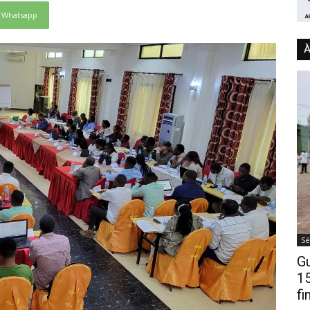
Whatsapp
À
Sé
Gu
15
fi