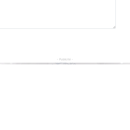
- Publicité -
Articles Populaires
C
So
15
GENOCOST 2026: Félix Tshisekedi charge