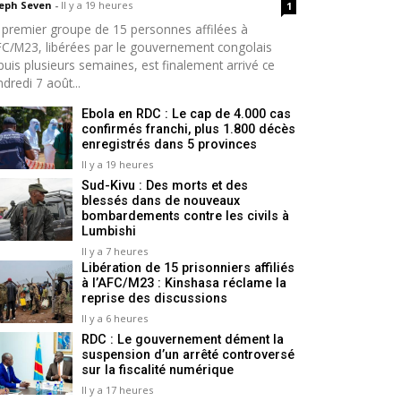
seph Seven
-
Il y a 19 heures
1
 premier groupe de 15 personnes affilées à
AFC/M23, libérées par le gouvernement congolais
puis plusieurs semaines, est finalement arrivé ce
dredi 7 août...
Ebola en RDC : Le cap de 4.000 cas
confirmés franchi, plus 1.800 décès
enregistrés dans 5 provinces
Il y a 19 heures
Sud-Kivu : Des morts et des
blessés dans de nouveaux
bombardements contre les civils à
Lumbishi
Il y a 7 heures
Libération de 15 prisonniers affiliés
à l’AFC/M23 : Kinshasa réclame la
reprise des discussions
Il y a 6 heures
RDC : Le gouvernement dément la
suspension d’un arrêté controversé
sur la fiscalité numérique
Il y a 17 heures