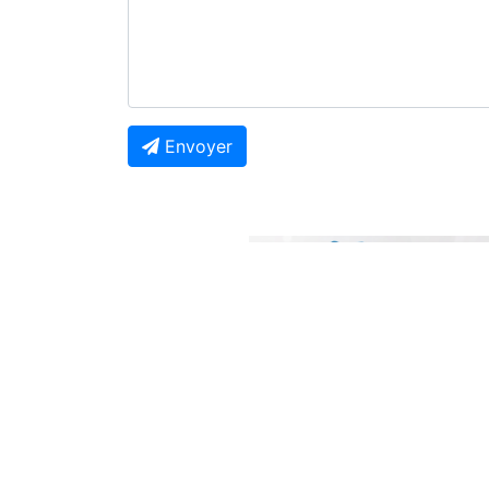
Envoyer
Previous
À Ne Pas Manquer
Guerre en RDC : Libérés par Kinshasa, 