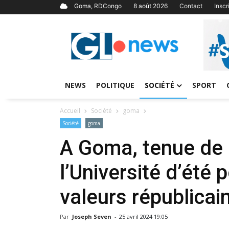
Goma, RDCongo
8 août 2026
Contact
Insc
NEWS
POLITIQUE
SOCIÉTÉ
SPORT
Accueil
Société
goma
Société
goma
A Goma, tenue de l
l’Université d’été
valeurs républicai
Par
Joseph Seven
-
25 avril 2024 19:05