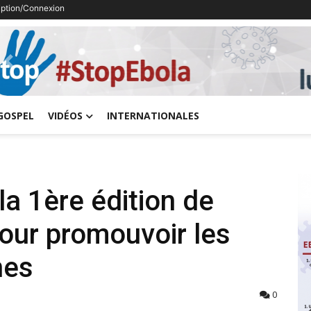
ription/Connexion
Previous
GOSPEL
VIDÉOS
INTERNATIONALES
a 1ère édition de
 pour promouvoir les
nes
0