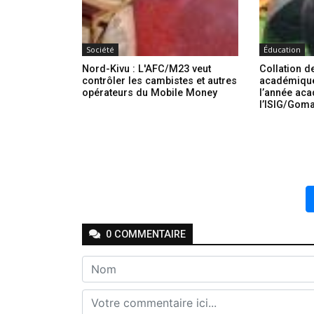
Société
Éducation
Nord-Kivu : L'AFC/M23 veut
Collation d
contrôler les cambistes et autres
académique
opérateurs du Mobile Money
l’année ac
l’ISIG/Gom
0
COMMENTAIRE