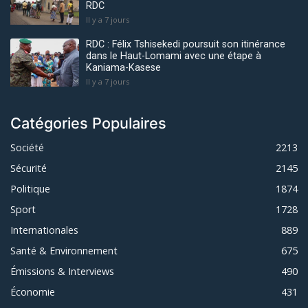
RDC
Il y a 7 jours
RDC : Félix Tshisekedi poursuit son itinérance
dans le Haut-Lomami avec une étape à
Kaniama-Kasese
Il y a 7 jours
Catégories Populaires
Société
2213
Sécurité
2145
Politique
1874
Sport
1728
Internationales
889
Santé & Environnement
675
Émissions & Interviews
490
Économie
431