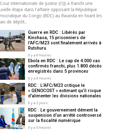
Cour internationale de Justice (CIJ) a franchi une
uvelle étape dans l'affaire opposant la République
mocratique du Congo (RDC) au Rwanda en fixant les
ais de dépôt...
Guerre en RDC : Libérés par
Kinshasa, 15 prisonniers de
l'AFC/M23 sont finalement arrivés à
Rutshuru
Il y a 8 heures
Ebola en RDC : Le cap de 4.000 cas
confirmés franchi, plus 1.800 décès
enregistrés dans 5 provinces
Il y a 8 heures
RDC : L’AFC/M23 critique le
« GENOCOST » estimant qu’il risque
d'alimenter les divisions nationales
Il y a 2 jours
RDC : Le gouvernement dément la
suspension d’un arrêté controversé
sur la fiscalité numérique
Il y a 6 heures