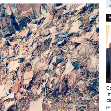
À
In
C
In
ca
Jo