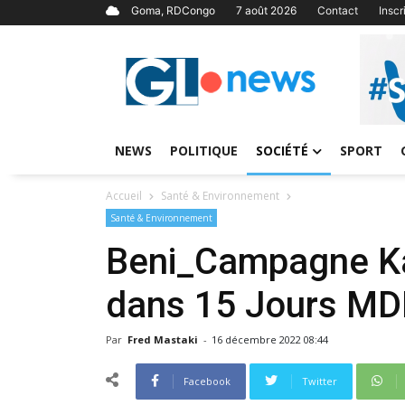
Goma, RDCongo
7 août 2026
Contact
Insc
NEWS
POLITIQUE
SOCIÉTÉ
SPORT
Accueil
Santé & Environnement
Santé & Environnement
Beni_Campagne Kas
dans 15 Jours MDP
Par
Fred Mastaki
-
16 décembre 2022 08:44
Facebook
Twitter