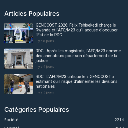
Articles Populaires
GENOCOST 2026: Félix Tshisekedi charge le
Rwanda et l'AFC/M23 qu'il accuse d'occuper
l'Est de la RDC
Il y a 8 jours
RDC : Après les magistrats, l’AFC/M23 nomme
des animateurs pour son département de la
justice
Il y a 4 jours
RDC : L’AFC/M23 critique le « GENOCOST »
estimant qu’il risque d'alimenter les divisions
nationales
Il y a 5 jours
Catégories Populaires
Société
2214