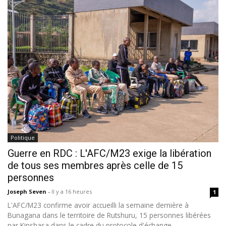
Politique
Guerre en RDC : L'AFC/M23 exige la libération
de tous ses membres après celle de 15
personnes
Joseph Seven
-
Il y a 16 heures
1
L'AFC/M23 confirme avoir accueilli la semaine dernière à
Bunagana dans le territoire de Rutshuru, 15 personnes libérées
par Kinshasa dans le cadre du protocole d'échange...