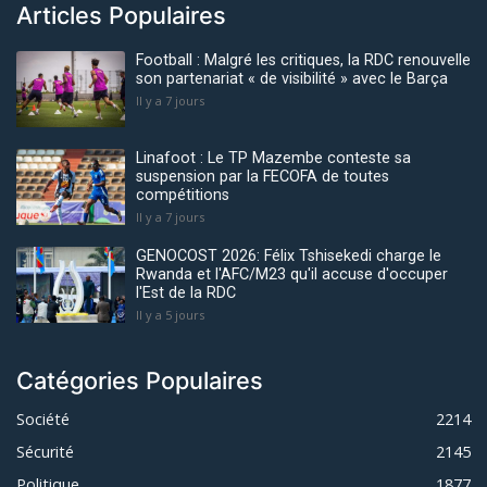
Articles Populaires
Football : Malgré les critiques, la RDC renouvelle
son partenariat « de visibilité » avec le Barça
Il y a 7 jours
Linafoot : Le TP Mazembe conteste sa
suspension par la FECOFA de toutes
compétitions
Il y a 7 jours
GENOCOST 2026: Félix Tshisekedi charge le
Rwanda et l'AFC/M23 qu'il accuse d'occuper
l'Est de la RDC
Il y a 5 jours
Catégories Populaires
Société
2214
Sécurité
2145
Politique
1877