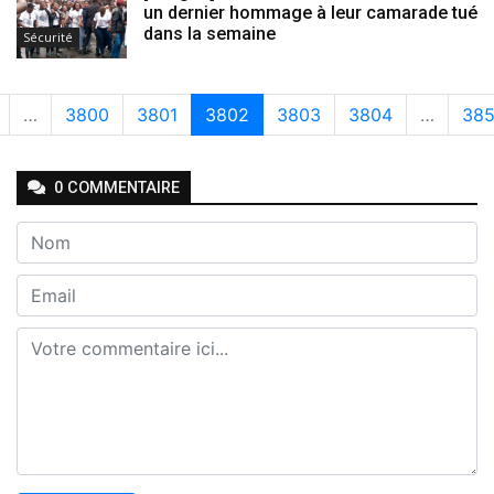
un dernier hommage à leur camarade tué
dans la semaine
Sécurité
…
3800
3801
3802
3803
3804
…
38
0
COMMENTAIRE