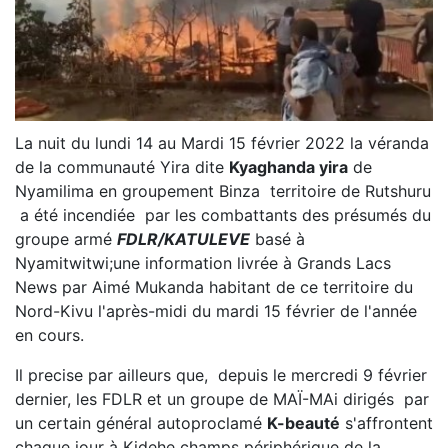
La nuit du lundi 14 au Mardi 15 février 2022 la véranda
de la communauté Yira dite
Kyaghanda yira
de
Nyamilima en groupement Binza territoire de Rutshuru
a été incendiée par les combattants des présumés du
groupe armé
FDLR/KATULEVE
basé à
Nyamitwitwi;une information livrée à Grands Lacs
News par Aimé Mukanda habitant de ce territoire du
Nord-Kivu l'après-midi du mardi 15 février de l'année
en cours.
Il precise par ailleurs que, depuis le mercredi 9 février
dernier, les FDLR et un groupe de MAÏ-MAi dirigés par
un certain général autoproclamé
K-beauté
s'affrontent
chaque jour à Kidehe champs périphérique de la