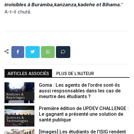
invisibles à Buramba,kanzanza,kadehe et Bihama.
"
A-t-il chuté.
ARTICLES ASSOCIÉS
PLUS DE L'AUTEUR
Goma : Les agents de l'ordre sont-ils
aussi respsonsables dans les cas de
Analyses &
meurtre des étudiants ?
Reportages
Première édition de UPDEV CHALLENGE :
Le gagnant a présenté une solution de
Sciences &
santé publique
Technologies
[Images] Les étudiants de l'ISIG rendent