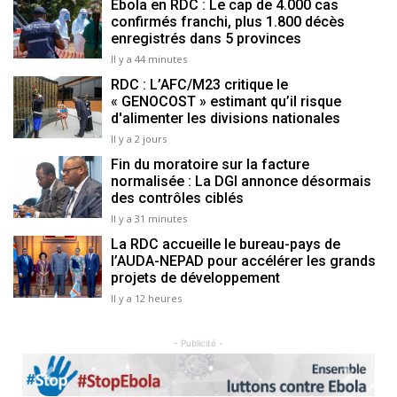
Ebola en RDC : Le cap de 4.000 cas
confirmés franchi, plus 1.800 décès
enregistrés dans 5 provinces
Il y a 44 minutes
RDC : L’AFC/M23 critique le
« GENOCOST » estimant qu’il risque
d'alimenter les divisions nationales
Il y a 2 jours
Fin du moratoire sur la facture
normalisée : La DGI annonce désormais
des contrôles ciblés
Il y a 31 minutes
La RDC accueille le bureau-pays de
l’AUDA-NEPAD pour accélérer les grands
projets de développement
Il y a 12 heures
- Publicité -
Previous
Next