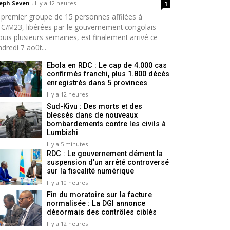
seph Seven
-
Il y a 12 heures
1
 premier groupe de 15 personnes affilées à
AFC/M23, libérées par le gouvernement congolais
puis plusieurs semaines, est finalement arrivé ce
dredi 7 août...
Ebola en RDC : Le cap de 4.000 cas
confirmés franchi, plus 1.800 décès
enregistrés dans 5 provinces
Il y a 12 heures
Sud-Kivu : Des morts et des
blessés dans de nouveaux
bombardements contre les civils à
Lumbishi
Il y a 5 minutes
RDC : Le gouvernement dément la
suspension d’un arrêté controversé
sur la fiscalité numérique
Il y a 10 heures
Fin du moratoire sur la facture
normalisée : La DGI annonce
désormais des contrôles ciblés
Il y a 12 heures