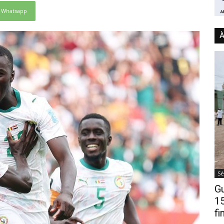
Whatsapp
À
Sé
Gu
15
fi