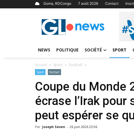
Goma, RDCongo
7 août 2026
Contact
Insc
NEWS
POLITIQUE
SOCIÉTÉ
SPORT
Accueil
Sport
football
Sport
football
Coupe du Monde 2
écrase l’Irak pour
peut espérer se qu
Par
Joseph Seven
-
26 juin 2026 23:06