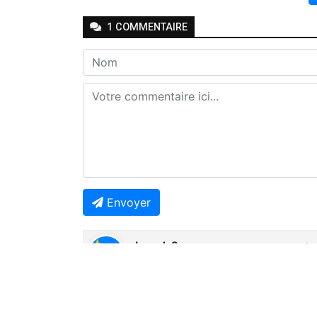
1
COMMENTAIRE
Envoyer
Joseph Seven
-
-
Il y a environ un mois
R
👏👏👏