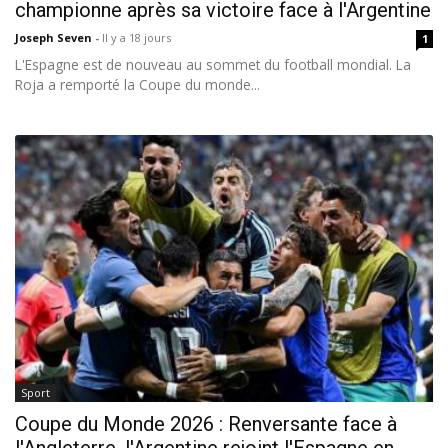
championne après sa victoire face à l'Argentine
Joseph Seven
-
Il y a 18 jours
1
L'Espagne est de nouveau au sommet du football mondial. La
Roja a remporté la Coupe du monde...
Sport
Coupe du Monde 2026 : Renversante face à