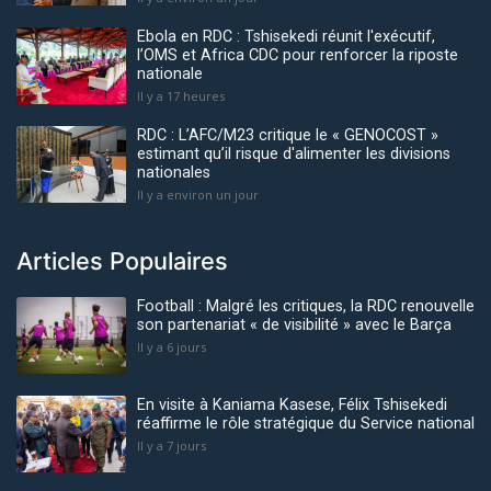
Ebola en RDC : Tshisekedi réunit l'exécutif,
l’OMS et Africa CDC pour renforcer la riposte
nationale
Il y a 17 heures
RDC : L’AFC/M23 critique le « GENOCOST »
estimant qu’il risque d'alimenter les divisions
nationales
Il y a environ un jour
Articles Populaires
Football : Malgré les critiques, la RDC renouvelle
son partenariat « de visibilité » avec le Barça
Il y a 6 jours
En visite à Kaniama Kasese, Félix Tshisekedi
réaffirme le rôle stratégique du Service national
Il y a 7 jours