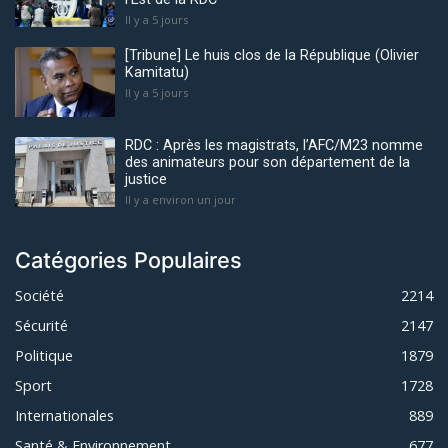
Il y a 5 jours
[Tribune] Le huis clos de la République (Olivier
Kamitatu)
Il y a 5 jours
RDC : Après les magistrats, l’AFC/M23 nomme
des animateurs pour son département de la
justice
Il y a environ un jour
Catégories Populaires
Société
2214
Sécurité
2147
Politique
1879
Sport
1728
Internationales
889
Santé & Environnement
677