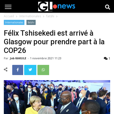
Accueil
Internationales
fatshi
Internationales
fatshi
Félix Tshisekedi est arrivé à
Glasgow pour prendre part à la
COP26
1
Par
Job KAKULE
-
1 novembre 2021 11:23