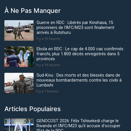
À Ne Pas Manquer
Guerre en RDC : Libérés par Kinshasa, 15
prisonniers de l'AFC/M23 sont finalement
arrivés à Rutshuru
Il y a 19 heures
Ebola en RDC : Le cap de 4.000 cas confirmés
franchi, plus 1.800 décès enregistrés dans 5
provinces
Il y a 19 heures
Sud-Kivu : Des morts et des blessés dans de
nouveaux bombardements contre les civils à
Lumbishi
Il y a 7 heures
Articles Populaires
GENOCOST 2026: Félix Tshisekedi charge le
Rwanda et l'AFC/M23 qu'il accuse d'occuper
l'Est de la RDC