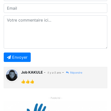
Envoyer
Job KAKULE
-
-
Il y a 5 ans
Répondre
👍👍👍
- Publicité -