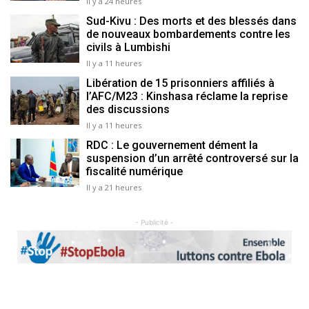
Il y a 24 heures
Sud-Kivu : Des morts et des blessés dans
de nouveaux bombardements contre les
civils à Lumbishi
Il y a 11 heures
Libération de 15 prisonniers affiliés à
l’AFC/M23 : Kinshasa réclame la reprise
des discussions
Il y a 11 heures
RDC : Le gouvernement dément la
suspension d’un arrêté controversé sur la
fiscalité numérique
Il y a 21 heures
- Publicité -
Previous
Next