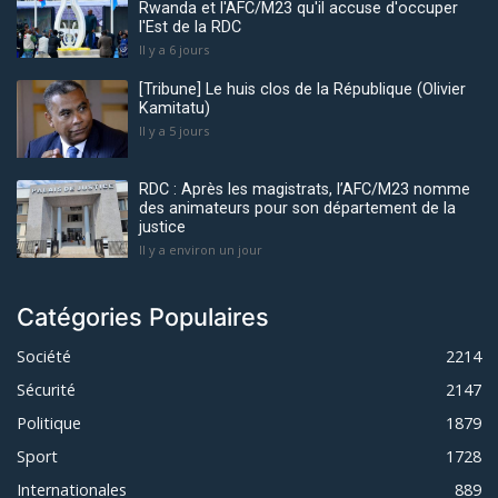
Rwanda et l'AFC/M23 qu'il accuse d'occuper
l'Est de la RDC
Il y a 6 jours
[Tribune] Le huis clos de la République (Olivier
Kamitatu)
Il y a 5 jours
RDC : Après les magistrats, l’AFC/M23 nomme
des animateurs pour son département de la
justice
Il y a environ un jour
Catégories Populaires
Société
2214
Sécurité
2147
Politique
1879
Sport
1728
Internationales
889