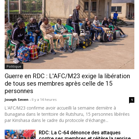
Politique
Guerre en RDC : L'AFC/M23 exige la libération
de tous ses membres après celle de 15
personnes
Joseph Seven
-
Il y a 14 heures
1
L'AFC/M23 confirme avoir accueilli la semaine dernière à
Bunagana dans le territoire de Rutshuru, 15 personnes libérées
par Kinshasa dans le cadre du protocole d'échange...
RDC: La C-64 dénonce des attaques
contre ses membres et réitère la reprise