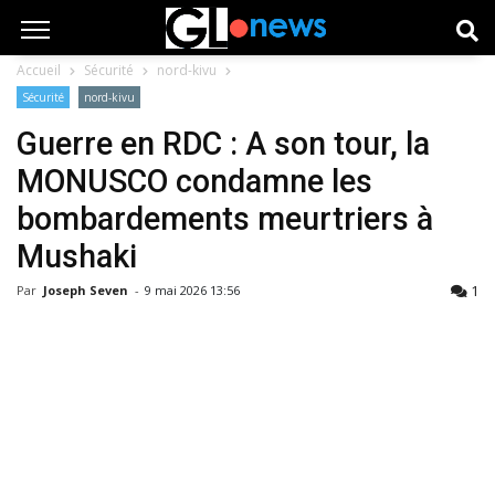
Accueil
Sécurité
nord-kivu
Sécurité
nord-kivu
Guerre en RDC : A son tour, la
MONUSCO condamne les
bombardements meurtriers à
Mushaki
1
Par
Joseph Seven
-
9 mai 2026 13:56