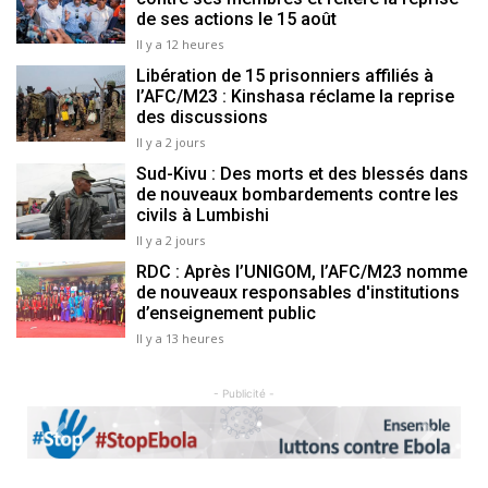
de ses actions le 15 août
Il y a 12 heures
Libération de 15 prisonniers affiliés à
l’AFC/M23 : Kinshasa réclame la reprise
des discussions
Il y a 2 jours
Sud-Kivu : Des morts et des blessés dans
de nouveaux bombardements contre les
civils à Lumbishi
Il y a 2 jours
RDC : Après l’UNIGOM, l’AFC/M23 nomme
de nouveaux responsables d'institutions
d’enseignement public
Il y a 13 heures
- Publicité -
Previous
Next