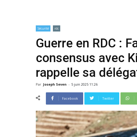
Sécurité
rdc
Guerre en RDC : F
consensus avec K
rappelle sa délég
Par
Joseph Seven
-
5 juin 2025 11:26
Facebook
Twitter