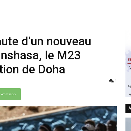
aute d’un nouveau
inshasa, le M23
ation de Doha
1
Whatsapp
À