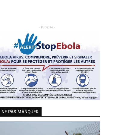
- Publicité -
Previous
Next
 NE PAS MANQUER