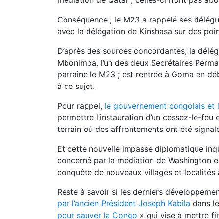
médiation de Qatar ; celles-ci n’ont pas ab
Conséquence ; le M23 a rappelé ses délég
avec la délégation de Kinshasa sur des point
D’après des sources concordantes, la délé
Mbonimpa, l’un des deux Secrétaires Permane
parraine le M23 ; est rentrée à Goma en déb
à ce sujet.
Pour rappel,
le gouvernement congolais et l
permettre l’instauration d’un cessez-le-feu e
terrain où des affrontements ont été signal
Et cette nouvelle impasse diplomatique inqui
concerné par la médiation de Washington en
conquête de nouveaux villages et localités
Reste à savoir si les derniers développem
par l’ancien Président Joseph Kabila
dans le
pour sauver la Congo
» qui vise à mettre fi