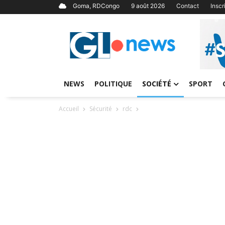
Goma, RDCongo
9 août 2026
Contact
Insc
NEWS
POLITIQUE
SOCIÉTÉ
SPORT
Accueil
Sécurité
rdc