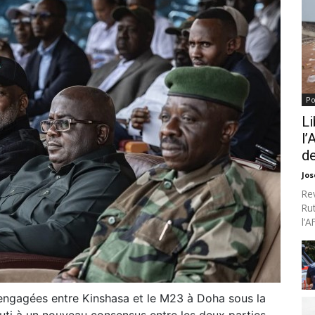
Po
Li
l’
de
Jo
Re
Ru
l’
 engagées entre Kinshasa et le M23 à Doha sous la