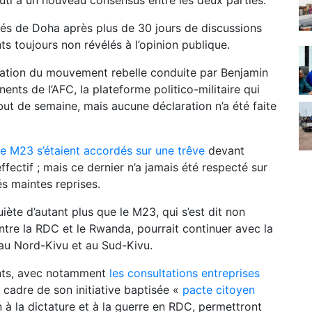
outi à un nouveau consensus entre les deux parties.
ués de
Doha
après plus de 30 jours de discussions
s toujours non révélés à l’opinion publique.
gation du mouvement rebelle conduite par Benjamin
nts de l’AFC, la plateforme politico-militaire qui
ut de semaine, mais aucune déclaration n’a été faite
e M23 s’étaient accordés sur une trêve
devant
ffectif ; mais ce dernier n’a jamais été respecté sur
és maintes reprises.
ète d’autant plus que le M23, qui s’est dit non
tre la RDC et le Rwanda, pourrait continuer avec la
 au Nord-Kivu et au Sud-Kivu.
ents, avec notamment
les consultations entreprises
 cadre de son initiative baptisée «
pacte citoyen
n à la dictature et à la guerre en RDC, permettront