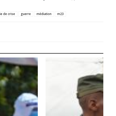
ie de crise
guerre
médiation
m23