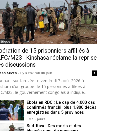
litique
bération de 15 prisonniers affiliés à
AFC/M23 : Kinshasa réclame la reprise
s discussions
seph Seven
-
Il y a environ un jour
1
venant sur l’arrivée ce vendredi 7 août 2026 à
tshuru d’un groupe de 15 personnes affilées à
AFC/M23, le gouvernement congolais a indiqué...
Ebola en RDC : Le cap de 4.000 cas
confirmés franchi, plus 1.800 décès
enregistrés dans 5 provinces
Il y a 2 jours
Sud-Kivu : Des morts et des
blessés dans de nouveaux