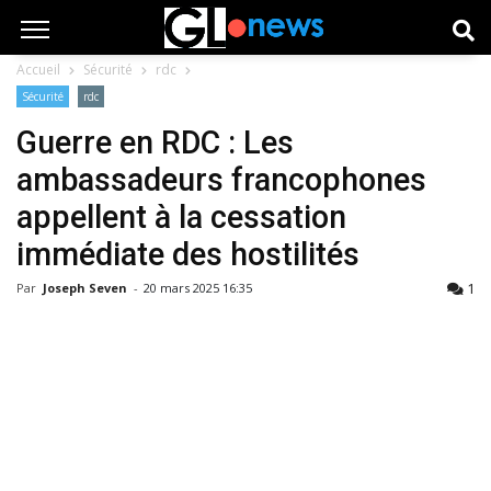
Accueil
Sécurité
rdc
Sécurité
rdc
Guerre en RDC : Les
ambassadeurs francophones
appellent à la cessation
immédiate des hostilités
1
Par
Joseph Seven
-
20 mars 2025 16:35