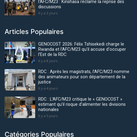
l’AFC/M23 : Kinshasa réclame la reprise des
discussions
Il y a 3 jours
Articles Populaires
GENOCOST 2026: Félix Tshisekedi charge le
Rwanda et l'AFC/M23 qu'il accuse d'occuper
l'Est de la RDC
Il y a 8 jours
RDC : Après les magistrats, l’AFC/M23 nomme
des animateurs pour son département de la
justice
Il y a 4 jours
RDC : L’AFC/M23 critique le « GENOCOST »
estimant qu’il risque d'alimenter les divisions
nationales
Il y a 5 jours
Catégories Populaires