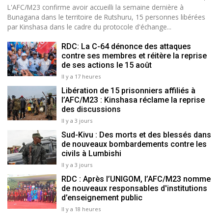
L'AFC/M23 confirme avoir accueilli la semaine dernière à
Bunagana dans le territoire de Rutshuru, 15 personnes libérées
par Kinshasa dans le cadre du protocole d'échange...
RDC: La C-64 dénonce des attaques
contre ses membres et réitère la reprise
de ses actions le 15 août
Il y a 17 heures
Libération de 15 prisonniers affiliés à
l’AFC/M23 : Kinshasa réclame la reprise
des discussions
Il y a 3 jours
Sud-Kivu : Des morts et des blessés dans
de nouveaux bombardements contre les
civils à Lumbishi
Il y a 3 jours
RDC : Après l’UNIGOM, l’AFC/M23 nomme
de nouveaux responsables d'institutions
d’enseignement public
Il y a 18 heures