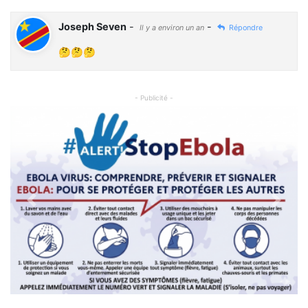
Joseph Seven
-
-
Il y a environ un an
Répondre
🤔🤔🤔
- Publicité -
Previous
Next