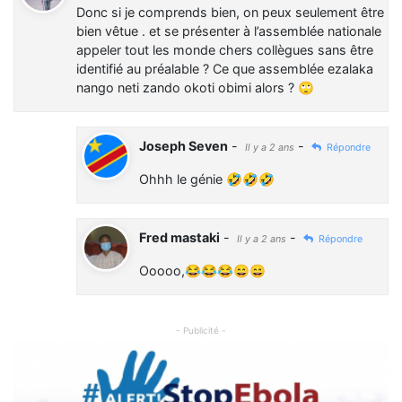
Donc si je comprends bien, on peux seulement être
bien vêtue . et se présenter à l’assemblée nationale
appeler tout les monde chers collègues sans être
identifié au préalable ? Ce que assemblée ezalaka
nango neti zando okoti obimi alors ? 🙄
Joseph Seven
-
-
Il y a 2 ans
Répondre
Ohhh le génie 🤣🤣🤣
Fred mastaki
-
-
Il y a 2 ans
Répondre
Ooooo,😂😂😂😄😄
- Publicité -