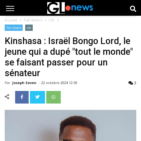
Accueil
Fait divers
rdc
Fait divers
rdc
Kinshasa : Israël Bongo Lord, le
jeune qui a dupé "tout le monde"
se faisant passer pour un
sénateur
3
Par
Joseph Seven
-
22 octobre 2024 12:30