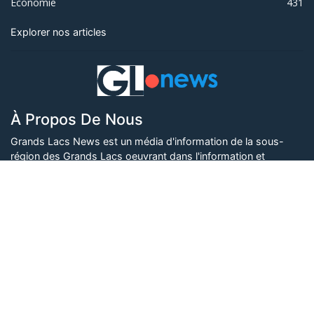
Économie
431
Explorer nos articles
À Propos De Nous
Grands Lacs News est un média d'information de la sous-
région des Grands Lacs oeuvrant dans l'information et
l'éducation des populations.
Vous cherchez un espace publicitaire, vous êtes désireux de
travailler avec cette plateforme d'information, faire une
quelconque collaboration ou contribuer avec du contenu,
contactez-nous ici
.
Nos Adresses
32, Av. Fikiri, Q. MURARA, Karisimbi, Goma, RDCongo
+243 (0) 851 900 685, +243 (0) 975 843 988