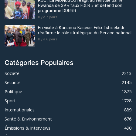
RDC : La MONUSCO réagit au renvoie par le
Rwanda de 39 « faux FDLR » et défend son
programme DDRRR
Il y a 7 jours
En visite à Kaniama Kasese, Félix Tshisekedi
réaffirme le rôle stratégique du Service national
Il y a 6 jours
Catégories Populaires
Société
2213
Sécurité
2145
Politique
1875
Sport
1728
Internationales
889
Santé & Environnement
676
Émissions & Interviews
490