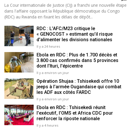
La Cour internationale de Justice (CIJ) a franchi une nouvelle étape
dans l'affaire opposant la République démocratique du Congo
(RDC) au Rwanda en fixant les délais de dépôt...
RDC : L’AFC/M23 critique le
« GENOCOST » estimant qu’il risque
d'alimenter les divisions nationales
Il y a 24 heures
Ebola en RDC : Plus de 1.700 décès et
3.800 cas confirmés dans 5 provinces
dont l’Ituri, l'épicentre
Il y a environ un jour
Opération Shujaa : Tshisekedi offre 10
jeeps à l’armée Ougandaise qui combat
les ADF aux côtés FARDC
Il y a environ un jour
Ebola en RDC : Tshisekedi réunit
l'exécutif, l’OMS et Africa CDC pour
renforcer la riposte nationale
Il y a 4 heures