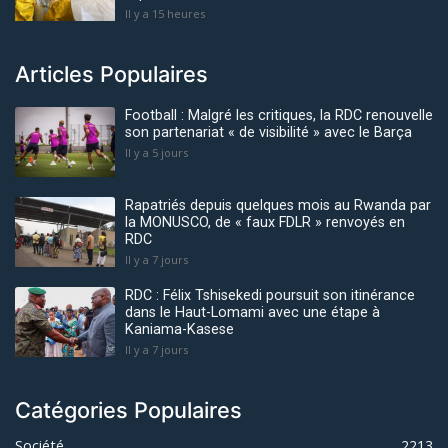
Il y a 15 heures
Articles Populaires
Football : Malgré les critiques, la RDC renouvelle
son partenariat « de visibilité » avec le Barça
Il y a 5 jours
Rapatriés depuis quelques mois au Rwanda par
la MONUSCO, de « faux FDLR » renvoyés en
RDC
Il y a 7 jours
RDC : Félix Tshisekedi poursuit son itinérance
dans le Haut-Lomami avec une étape à
Kaniama-Kasese
Il y a 7 jours
Catégories Populaires
Société
2213