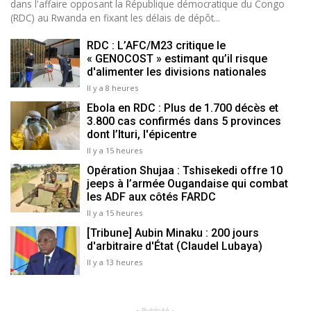
dans l'affaire opposant la République démocratique du Congo
(RDC) au Rwanda en fixant les délais de dépôt...
RDC : L’AFC/M23 critique le
« GENOCOST » estimant qu’il risque
d'alimenter les divisions nationales
Il y a 8 heures
Ebola en RDC : Plus de 1.700 décès et
3.800 cas confirmés dans 5 provinces
dont l’Ituri, l'épicentre
Il y a 15 heures
Opération Shujaa : Tshisekedi offre 10
jeeps à l’armée Ougandaise qui combat
les ADF aux côtés FARDC
Il y a 15 heures
[Tribune] Aubin Minaku : 200 jours
d'arbitraire d'État (Claudel Lubaya)
Il y a 13 heures
- Publicité -