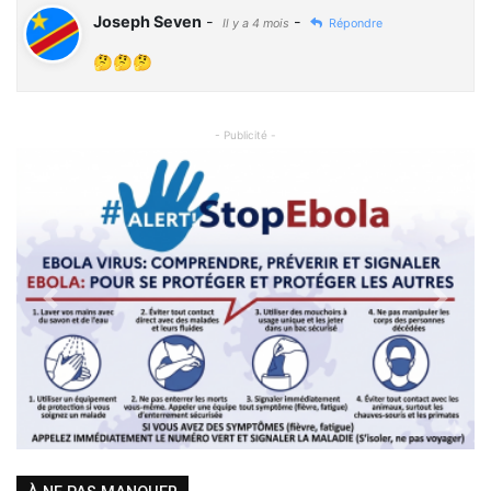
Joseph Seven
-
-
Il y a 4 mois
Répondre
🤔🤔🤔
- Publicité -
Previous
Next