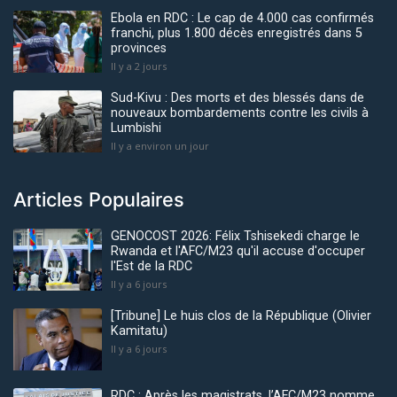
Ebola en RDC : Le cap de 4.000 cas confirmés
franchi, plus 1.800 décès enregistrés dans 5
provinces
Il y a 2 jours
Sud-Kivu : Des morts et des blessés dans de
nouveaux bombardements contre les civils à
Lumbishi
Il y a environ un jour
Articles Populaires
GENOCOST 2026: Félix Tshisekedi charge le
Rwanda et l'AFC/M23 qu'il accuse d'occuper
l'Est de la RDC
Il y a 6 jours
[Tribune] Le huis clos de la République (Olivier
Kamitatu)
Il y a 6 jours
RDC : Après les magistrats, l’AFC/M23 nomme