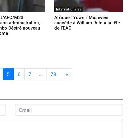
Internationales
: L’AFC/M23
Afrique : Yoweri Museveni
son administration,
succède à William Ruto à la tête
nbo Désiré nouveau
de l’EAC
Goma
5
6
7
…
78
»