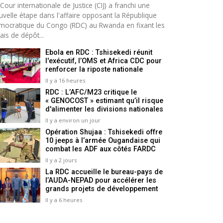
Cour internationale de Justice (CIJ) a franchi une
uvelle étape dans l'affaire opposant la République
mocratique du Congo (RDC) au Rwanda en fixant les
ais de dépôt...
Ebola en RDC : Tshisekedi réunit
l'exécutif, l’OMS et Africa CDC pour
renforcer la riposte nationale
Il y a 16 heures
RDC : L’AFC/M23 critique le
« GENOCOST » estimant qu’il risque
d'alimenter les divisions nationales
Il y a environ un jour
Opération Shujaa : Tshisekedi offre
10 jeeps à l’armée Ougandaise qui
combat les ADF aux côtés FARDC
Il y a 2 jours
La RDC accueille le bureau-pays de
l’AUDA-NEPAD pour accélérer les
grands projets de développement
Il y a 6 heures