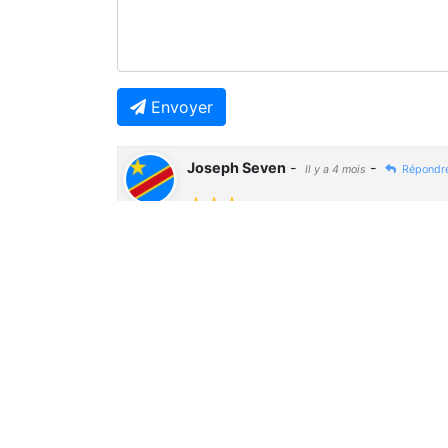
Envoyer
Joseph Seven
-
-
Il y a 4 mois
Répondr
🤙🤙🤙
Previous