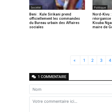
Société
Politique
Beni : Kule Sirikani prend
Nord-Kivu 
officiellement les commandes
réorganise 
du Bureau urbain des Affaires
Kisuba Nga
sociales
maire de 
«
1
2
3
4
1
COMMENTAIRE