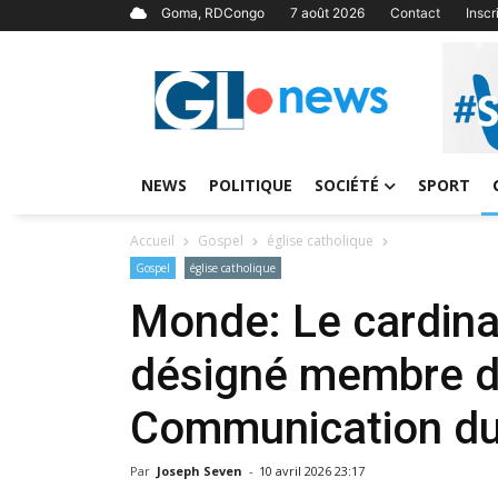
Goma, RDCongo
7 août 2026
Contact
Insc
NEWS
POLITIQUE
SOCIÉTÉ
SPORT
Accueil
Gospel
église catholique
Gospel
église catholique
Monde: Le cardina
désigné membre du
Communication du
Par
Joseph Seven
-
10 avril 2026 23:17