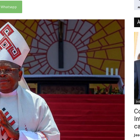
Whatsapp
À
In
C
In
ca
Jo