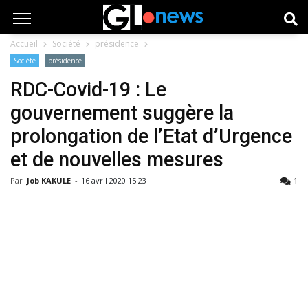
Accueil
Société
présidence
Société
présidence
RDC-Covid-19 : Le
gouvernement suggère la
prolongation de l’Etat d’Urgence
et de nouvelles mesures
1
Par
Job KAKULE
-
16 avril 2020 15:23