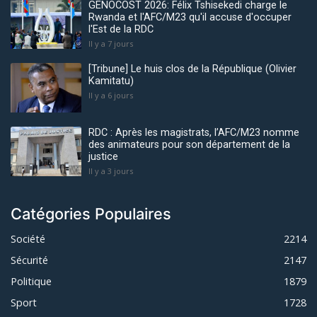
GENOCOST 2026: Félix Tshisekedi charge le
Rwanda et l'AFC/M23 qu'il accuse d'occuper
l'Est de la RDC
Il y a 7 jours
[Tribune] Le huis clos de la République (Olivier
Kamitatu)
Il y a 6 jours
RDC : Après les magistrats, l’AFC/M23 nomme
des animateurs pour son département de la
justice
Il y a 3 jours
Catégories Populaires
Société
2214
Sécurité
2147
Politique
1879
Sport
1728