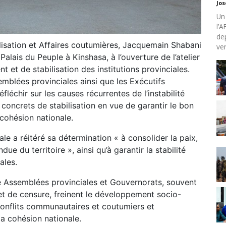
Jo
Un
l’
de
ralisation et Affaires coutumières, Jacquemain Shabani
ven
ais du Peuple à Kinshasa, à l’ouverture de l’atelier
t de stabilisation des institutions provinciales.
mblées provinciales ainsi que les Exécutifs
léchir sur les causes récurrentes de l’instabilité
 concrets de stabilisation en vue de garantir le bon
 cohésion nationale.
iale a réitéré sa détermination « à consolider la paix,
ndue du territoire », ainsi qu’à garantir la stabilité
ales.
tre Assemblées provinciales et Gouvernorats, souvent
et de censure, freinent le développement socio-
onflits communautaires et coutumiers et
la cohésion nationale.