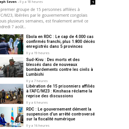
seph Seven
-
Il y a 18 heures
1
 premier groupe de 15 personnes affilées à
AFC/M23, libérées par le gouvernement congolais
puis plusieurs semaines, est finalement arrivé ce
dredi 7 août...
Ebola en RDC : Le cap de 4.000 cas
confirmés franchi, plus 1.800 décès
enregistrés dans 5 provinces
Il y a 19 heures
Sud-Kivu : Des morts et des
blessés dans de nouveaux
bombardements contre les civils à
Lumbishi
Il y a 7 heures
Libération de 15 prisonniers affiliés
à l’AFC/M23 : Kinshasa réclame la
reprise des discussions
Il y a 6 heures
RDC : Le gouvernement dément la
suspension d’un arrêté controversé
sur la fiscalité numérique
Il y a 16 heures