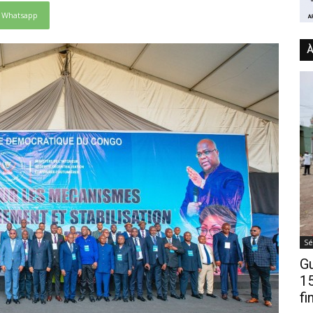
Whatsapp
À
Sé
Gu
15
fi