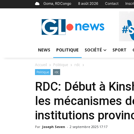
Goma, RDCongo
8 août 2026
Contact
Insc
NEWS
POLITIQUE
SOCIÉTÉ
SPORT
Accueil
Politique
rdc
Politique
rdc
RDC: Début à Kinsh
les mécanismes de
institutions provin
Par
Joseph Seven
-
2 septembre 2025 17:17