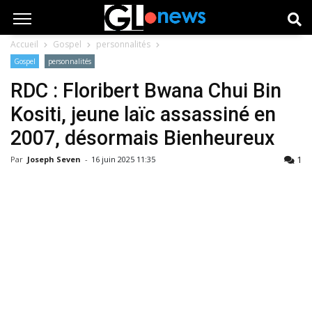
Accueil
Gospel
personnalités
Gospel
personnalités
RDC : Floribert Bwana Chui Bin
Kositi, jeune laïc assassiné en
2007, désormais Bienheureux
1
Par
Joseph Seven
-
16 juin 2025 11:35