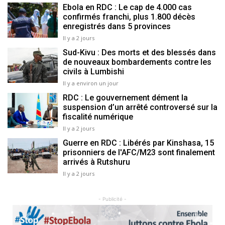
Ebola en RDC : Le cap de 4.000 cas
confirmés franchi, plus 1.800 décès
enregistrés dans 5 provinces
Il y a 2 jours
Sud-Kivu : Des morts et des blessés dans
de nouveaux bombardements contre les
civils à Lumbishi
Il y a environ un jour
RDC : Le gouvernement dément la
suspension d’un arrêté controversé sur la
fiscalité numérique
Il y a 2 jours
Guerre en RDC : Libérés par Kinshasa, 15
prisonniers de l'AFC/M23 sont finalement
arrivés à Rutshuru
Il y a 2 jours
- Publicité -
Previous
Next