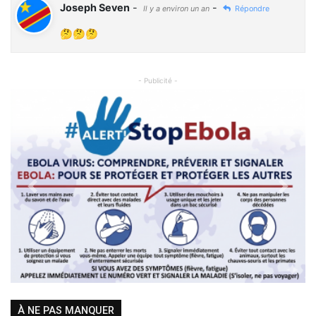
Joseph Seven
-
-
Il y a environ un an
Répondre
🤔🤔🤔
- Publicité -
Previous
Next
À NE PAS MANQUER