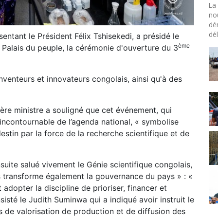
La 
no
dé
dél
ntant le Président Félix Tshisekedi, a présidé le
ème
u Palais du peuple, la cérémonie d'ouverture du 3
nventeurs et innovateurs congolais, ainsi qu'à des
mière ministre a souligné que cet événement, qui
ncontournable de l’agenda national, « symbolise
destin par la force de la recherche scientifique et de
ite salué vivement le Génie scientifique congolais,
is transforme également la gouvernance du pays » : «
opter la discipline de prioriser, financer et
nsisté le Judith Suminwa qui a indiqué avoir instruit le
de valorisation de production et de diffusion des