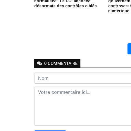
normalisée : La DGI annonce
gouverneme
désormais des contrôles ciblés
controversé 
numérique
0
COMMENTAIRE