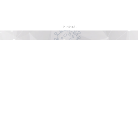
- Publicité -
Articles Populaires
C
So
Football : Malgré les critiques, la RDC
renouvelle son partenariat « de visibilité »
Sé
avec le Barça
Il y a 7 jours
Po
15
Linafoot : Le TP Mazembe conteste sa
Sp
ent
suspension par la FECOFA de toutes
compétitions
In
Il y a 7 jours