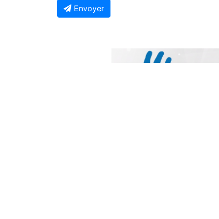
Envoyer
Previous
À Ne Pas Manquer
Contentieux RDC-Rwanda : La Cour
Internationale de la Justice fixe le
calendrier de la procédure
Il y a 2 jours
Guerre en RDC : Libérés par Kinshasa, 
prisonniers de l'AFC/M23 sont finalem
arrivés à Rutshuru
Il y a 2 heures