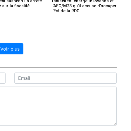
nt suspend un arrêté
Tshisekedi charge le Rwanda et
sur la fiscalité
l'AFC/M23 qu'il accuse d'occuper
l'Est de la RDC
Voir plus