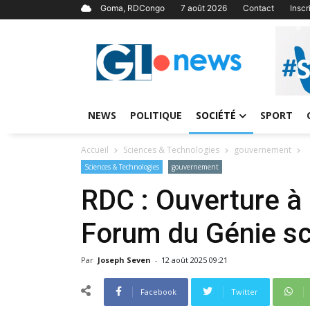
Goma, RDCongo
7 août 2026
Contact
Insc
NEWS
POLITIQUE
SOCIÉTÉ
SPORT
Accueil
Sciences & Technologies
gouvernement
Sciences & Technologies
gouvernement
RDC : Ouverture à
Forum du Génie sc
Par
Joseph Seven
-
12 août 2025 09:21
Facebook
Twitter