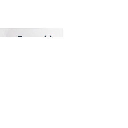
Next
atégories Populaires
ciété
2214
curité
2146
litique
1878
ort
1728
ternationales
889