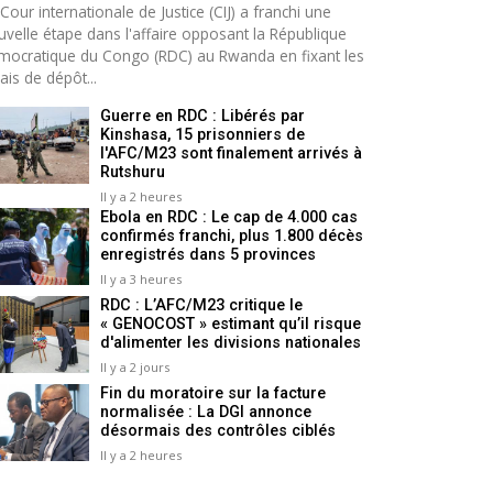
Cour internationale de Justice (CIJ) a franchi une
uvelle étape dans l'affaire opposant la République
mocratique du Congo (RDC) au Rwanda en fixant les
ais de dépôt...
Guerre en RDC : Libérés par
Kinshasa, 15 prisonniers de
l'AFC/M23 sont finalement arrivés à
Rutshuru
Il y a 2 heures
Ebola en RDC : Le cap de 4.000 cas
confirmés franchi, plus 1.800 décès
enregistrés dans 5 provinces
Il y a 3 heures
RDC : L’AFC/M23 critique le
« GENOCOST » estimant qu’il risque
d'alimenter les divisions nationales
Il y a 2 jours
Fin du moratoire sur la facture
normalisée : La DGI annonce
désormais des contrôles ciblés
Il y a 2 heures