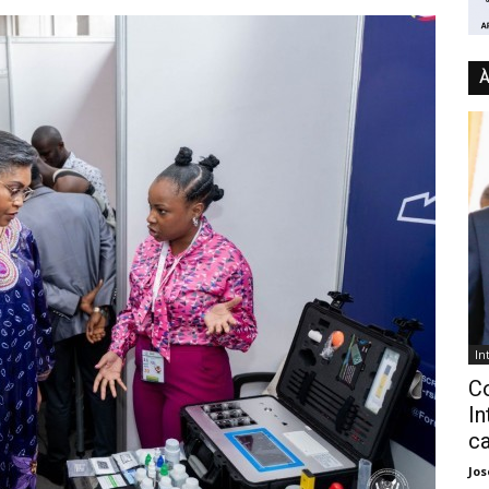
À
In
C
In
ca
Jo