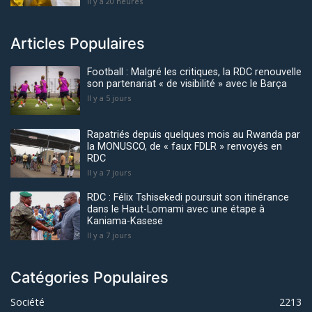
Il y a 20 heures
Articles Populaires
Football : Malgré les critiques, la RDC renouvelle
son partenariat « de visibilité » avec le Barça
Il y a 5 jours
Rapatriés depuis quelques mois au Rwanda par
la MONUSCO, de « faux FDLR » renvoyés en
RDC
Il y a 7 jours
RDC : Félix Tshisekedi poursuit son itinérance
dans le Haut-Lomami avec une étape à
Kaniama-Kasese
Il y a 7 jours
Catégories Populaires
Société
2213