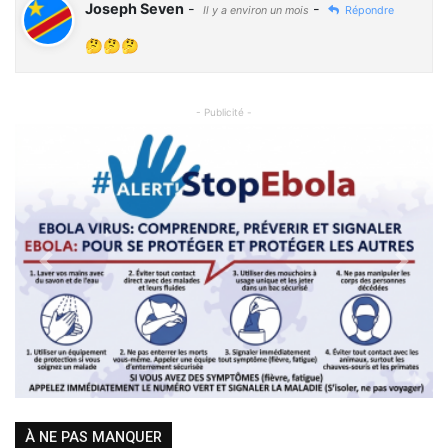
Joseph Seven
-
-
Il y a environ un mois
Répondre
🤔🤔🤔
- Publicité -
Previous
Next
À NE PAS MANQUER