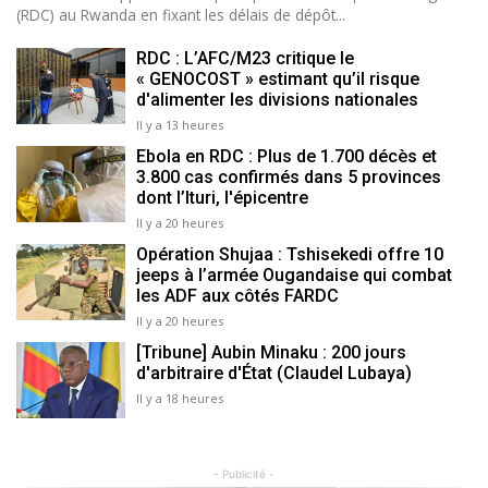
(RDC) au Rwanda en fixant les délais de dépôt...
RDC : L’AFC/M23 critique le
« GENOCOST » estimant qu’il risque
d'alimenter les divisions nationales
Il y a 13 heures
Ebola en RDC : Plus de 1.700 décès et
3.800 cas confirmés dans 5 provinces
dont l’Ituri, l'épicentre
Il y a 20 heures
Opération Shujaa : Tshisekedi offre 10
jeeps à l’armée Ougandaise qui combat
les ADF aux côtés FARDC
Il y a 20 heures
[Tribune] Aubin Minaku : 200 jours
d'arbitraire d'État (Claudel Lubaya)
Il y a 18 heures
- Publicité -