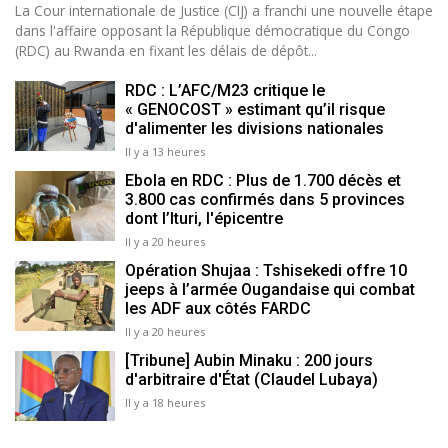
La Cour internationale de Justice (CIJ) a franchi une nouvelle étape
dans l'affaire opposant la République démocratique du Congo
(RDC) au Rwanda en fixant les délais de dépôt...
RDC : L’AFC/M23 critique le
« GENOCOST » estimant qu’il risque
d'alimenter les divisions nationales
Il y a 13 heures
Ebola en RDC : Plus de 1.700 décès et
3.800 cas confirmés dans 5 provinces
dont l’Ituri, l'épicentre
Il y a 20 heures
Opération Shujaa : Tshisekedi offre 10
jeeps à l’armée Ougandaise qui combat
les ADF aux côtés FARDC
Il y a 20 heures
[Tribune] Aubin Minaku : 200 jours
d'arbitraire d'État (Claudel Lubaya)
Il y a 18 heures