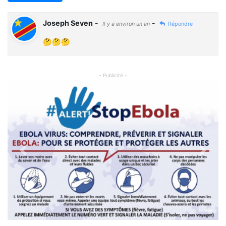
Joseph Seven
-
-
Il y a environ un an
Répondre
🤔🤔🤔
- Publicité -
Previous
Next