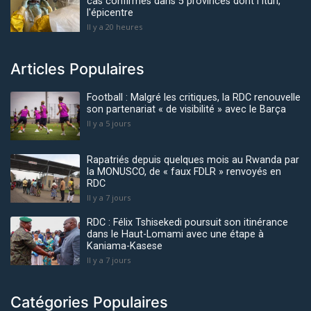
cas confirmés dans 5 provinces dont l’Ituri,
l'épicentre
Il y a 20 heures
Articles Populaires
Football : Malgré les critiques, la RDC renouvelle
son partenariat « de visibilité » avec le Barça
Il y a 5 jours
Rapatriés depuis quelques mois au Rwanda par
la MONUSCO, de « faux FDLR » renvoyés en
RDC
Il y a 7 jours
RDC : Félix Tshisekedi poursuit son itinérance
dans le Haut-Lomami avec une étape à
Kaniama-Kasese
Il y a 7 jours
Catégories Populaires