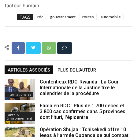
facteur humain.
TAGS
rdc
gouvernement
routes
automobile
ARTICLES ASSOCIÉS
PLUS DE L'AUTEUR
Contentieux RDC-Rwanda : La Cour
Internationale de la Justice fixe le
calendrier de la procédure
Internationales
Ebola en RDC : Plus de 1.700 décès et
3.800 cas confirmés dans 5 provinces
Santé &
dont l’Ituri, l'épicentre
Environnement
Opération Shujaa : Tshisekedi offre 10
jeeps à l’armée Ougandaise qui combat