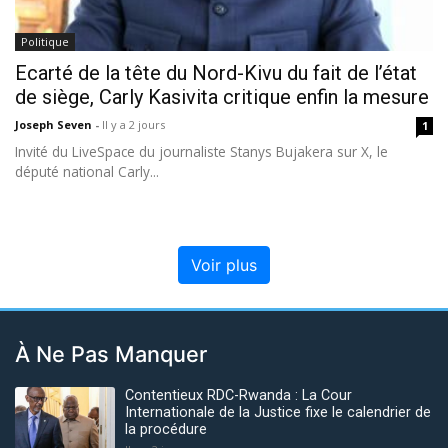
Politique
Ecarté de la tête du Nord-Kivu du fait de l’état
de siège, Carly Kasivita critique enfin la mesure
Joseph Seven
-
Il y a 2 jours
1
Invité du LiveSpace du journaliste Stanys Bujakera sur X, le
député national Carly...
Voir plus
À Ne Pas Manquer
Contentieux RDC-Rwanda : La Cour
Internationale de la Justice fixe le calendrier de
la procédure