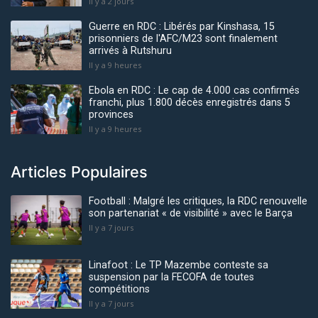
Il y a 2 jours
Guerre en RDC : Libérés par Kinshasa, 15
prisonniers de l'AFC/M23 sont finalement
arrivés à Rutshuru
Il y a 9 heures
Ebola en RDC : Le cap de 4.000 cas confirmés
franchi, plus 1.800 décès enregistrés dans 5
provinces
Il y a 9 heures
Articles Populaires
Football : Malgré les critiques, la RDC renouvelle
son partenariat « de visibilité » avec le Barça
Il y a 7 jours
Linafoot : Le TP Mazembe conteste sa
suspension par la FECOFA de toutes
compétitions
Il y a 7 jours